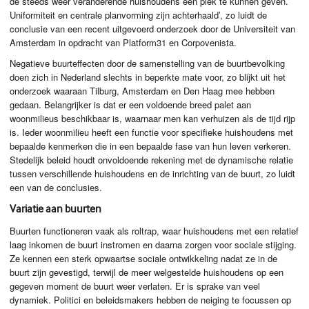
de steeds weer veranderende huishoudens een plek te kunnen geven.
Uniformiteit en centrale planvorming zijn achterhaald’, zo luidt de
conclusie van een recent uitgevoerd onderzoek door de Universiteit van
Amsterdam in opdracht van Platform31 en Corpovenista.
Negatieve buurteffecten door de samenstelling van de buurtbevolking
doen zich in Nederland slechts in beperkte mate voor, zo blijkt uit het
onderzoek waaraan Tilburg, Amsterdam en Den Haag mee hebben
gedaan. Belangrijker is dat er een voldoende breed palet aan
woonmilieus beschikbaar is, waarnaar men kan verhuizen als de tijd rijp
is. Ieder woonmilieu heeft een functie voor specifieke huishoudens met
bepaalde kenmerken die in een bepaalde fase van hun leven verkeren.
Stedelijk beleid houdt onvoldoende rekening met de dynamische relatie
tussen verschillende huishoudens en de inrichting van de buurt, zo luidt
een van de conclusies.
Variatie aan buurten
Buurten functioneren vaak als roltrap, waar huishoudens met een relatief
laag inkomen de buurt instromen en daarna zorgen voor sociale stijging.
Ze kennen een sterk opwaartse sociale ontwikkeling nadat ze in de
buurt zijn gevestigd, terwijl de meer welgestelde huishoudens op een
gegeven moment de buurt weer verlaten. Er is sprake van veel
dynamiek. Politici en beleidsmakers hebben de neiging te focussen op