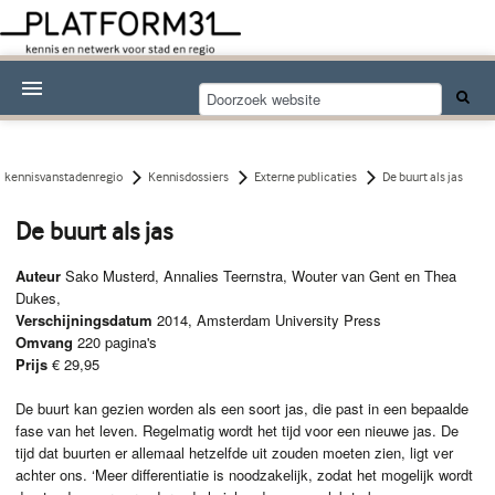
Nieuwsthema's
Kennisdossiers
kennisvanstadenregio
Kennisdossiers
Externe publicaties
De buurt als jas
Over Platform31
De buurt als jas
Abonneren
Auteur
Sako Musterd, Annalies Teernstra, Wouter van Gent en Thea
Dukes,
Contact
Verschijningsdatum
2014, Amsterdam University Press
Omvang
220 pagina's
Prijs
€ 29,95
De buurt kan gezien worden als een soort jas, die past in een bepaalde
fase van het leven. Regelmatig wordt het tijd voor een nieuwe jas. De
tijd dat buurten er allemaal hetzelfde uit zouden moeten zien, ligt ver
achter ons. ‘Meer differentiatie is noodzakelijk, zodat het mogelijk wordt