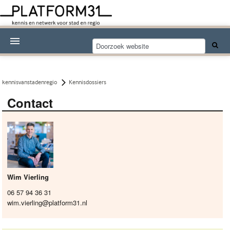
Nieuwsthema's
Kennisdossiers
kennisvanstadenregio
Kennisdossiers
Contact
Over Platform31
Abonneren
Contact
Wim Vierling
06 57 94 36 31
wim.vierling@platform31.nl