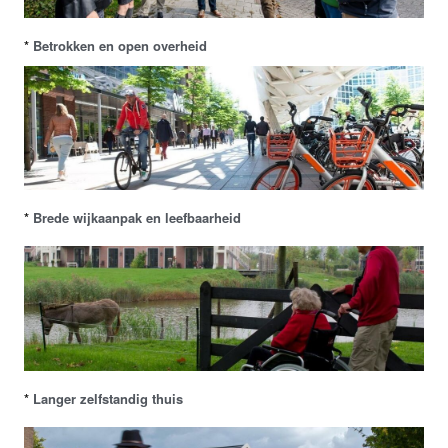
*
Betrokken en open overheid
*
Brede wijkaanpak en leefbaarheid
*
Langer zelfstandig thuis