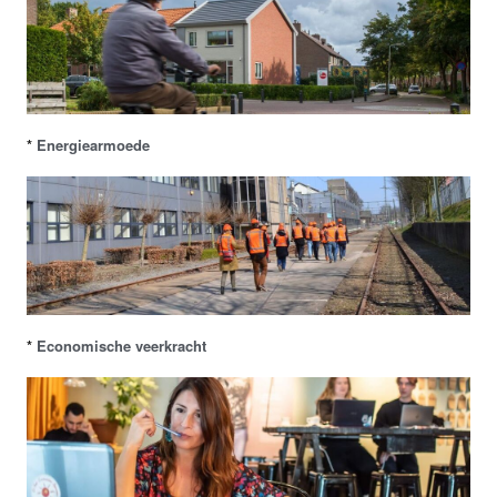
*
Energiearmoede
*
Economische veerkracht