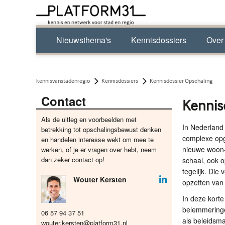
Nieuwsthema's
Kennisdossiers
Over
kennisvanstadenregio
Kennisdossiers
Kennisdossier Opschaling
Contact
Kennis
Als de uitleg en voorbeelden met
In Nederland 
betrekking tot opschalingsbewust denken
complexe opga
en handelen interesse wekt om mee te
nieuwe woon-z
werken, of je er vragen over hebt, neem
dan zeker contact op!
schaal, ook o
tegelijk. Die
Wouter Kersten
opzetten van p
In deze kort
belemmeringen
06 57 94 37 51
als beleidsma
wouter.kersten@platform31.nl