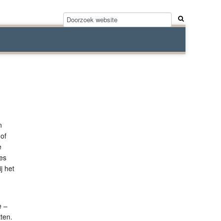
n
 of
e
ies
j het
e –
ten.