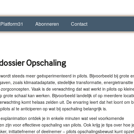
 Platform31
Abonneren
Contact
dossier Opschaling
wordt steeds meer geëxperimenteerd in pilots. Bijvoorbeeld bij grote e
ven, zoals klimaatadaptatie, stedelijke transformatie, energietransitie
orgconcepten. Vaak is de verwachting dat wat werkt in pilots op klein
p grote schaal kan werken. Bijvoorbeeld landelijk of op meerdere locat
 verwachting komt helaas zelden uit. De ervaring leert dat het loont om bi
ilots al te anticiperen op wat bij opschaling belangrijk is.
e explanimation ontdek je in enkele minuten wat veel voorkomende
 zijn voor effectieve opschaling van pilots. Ook krijg je tips over hoe j
ker, initiatiefnemer of deelnemer – pilots opschalingsbewust kunt opzet