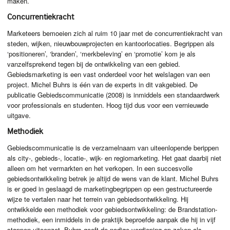
maken.
Concurrentiekracht
Marketeers bemoeien zich al ruim 10 jaar met de concurrentiekracht van
steden, wijken, nieuwbouwprojecten en kantoorlocaties. Begrippen als
‘positioneren’, ‘branden’, ‘merkbeleving’ en ‘promotie’ kom je als
vanzelfsprekend tegen bij de ontwikkeling van een gebied.
Gebiedsmarketing is een vast onderdeel voor het welslagen van een
project. Michel Buhrs is één van de experts in dit vakgebied. De
publicatie Gebiedscommunicatie (2008) is inmiddels een standaardwerk
voor professionals en studenten. Hoog tijd dus voor een vernieuwde
uitgave.
Methodiek
Gebiedscommunicatie is de verzamelnaam van uiteenlopende berippen
als city-, gebieds-, locatie-, wijk- en regiomarketing. Het gaat daarbij niet
alleen om het vermarkten en het verkopen. In een succesvolle
gebiedsontwikkeling betrek je altijd de wens van de klant. Michel Buhrs
is er goed in geslaagd de marketingbegrippen op een gestructureerde
wijze te vertalen naar het terrein van gebiedsontwikkeling. Hij
ontwikkelde een methodiek voor gebiedsontwikkeling: de Brandstation-
methodiek, een inmiddels in de praktijk beproefde aanpak die hij in vijf
stappen uiteenzet. Buhrs geeft de nodige verdieping op zaken als