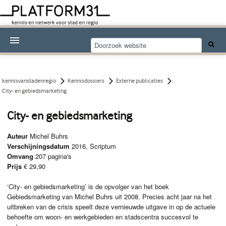
Nieuwsthema's
Kennisdossiers
kennisvanstadenregio
Kennisdossiers
Externe publicaties
City- en gebiedsmarketing
Over Platform31
City- en gebiedsmarketing
Abonneren
Auteur
Michel Buhrs
Contact
Verschijningsdatum
2016, Scriptum
Omvang
207 pagina's
Prijs
€ 29,90
‘City- en gebiedsmarketing’ is de opvolger van het boek
Gebiedsmarketing van Michel Buhrs uit 2008. Precies acht jaar na het
uitbreken van de crisis speelt deze vernieuwde uitgave in op de actuele
behoefte om woon- en werkgebieden en stadscentra succesvol te