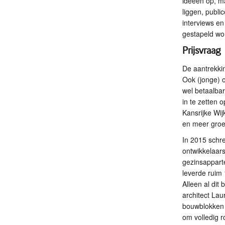
ideeën op, ma
liggen, publ
interviews en
gestapeld wo
Prijsvraag
De aantrekkin
Ook (jonge) 
wel betaalba
in te zetten
Kansrijke Wi
en meer groe
In 2015 schr
ontwikkelaar
gezinsappart
leverde ruim
Alleen al di
architect La
bouwblokken v
om volledig 