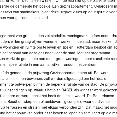
ar er kon er slechts één winnen. Om de rest niet op de plank te laten
iceerde de gemeente het boekje ‘Een gezinsappartement’. Gelardeerd m
 essays van stadmakers, biedt deze uitgave visies op en inspiratie voor
nen voor gezinnen in de stad.
gskracht van grote steden zet stedelijke woningmarkten fors onder dru
ouders willen graag blijven wonen en werken in de stad, maar zoeken 
re woningen en ruimte om te leven en spelen. Rotterdam besloot om ac
 op het behoud van deze gezinnen voor de stad. Met het programma
jken werkt de gemeente aan meer grote woningen, meer excellente sch
n en speelruimte in een aantal wijken rondom het centrum.
eef de gemeente de prijsvraag Gezinsappartementen uit. Bouwers,
s, architecten én bewoners zelf werden uitgedaagd om het ideale
ement te ontwerpen binnen de beperkte ruimte van de stad. De prijsvr
 150 inzendingen op, waaruit het plan
BABEL
als winnaar werd gekozen
t bijzondere ontwerp maakt het boek de moeite waard. De Rotterdamse
urens Boodt ontwierp een piramidevormig complex, waar de diverse
ia terrassen en straten met elkaar verbonden zijn. Dat maakt het moge
rond het gebouw van onder naar boven te lopen en stimuleert op die ma