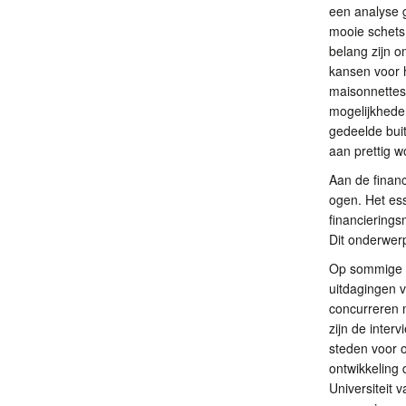
een analyse 
mooie schets
belang zijn o
kansen voor 
maisonnettes 
mogelijkhede
gedeelde buit
aan prettig 
Aan de financ
ogen. Het es
financierings
Dit onderwer
Op sommige p
uitdagingen 
concurreren 
zijn de inter
steden voor o
ontwikkeling 
Universiteit