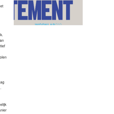
et
k.
dan
tief
olen
aag
.
lijk
nier