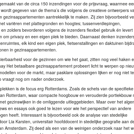
gemaakt van de circa 150 inzendingen voor de prijsvraag, waarmee ee
 wordt gegeven van de thema’s die volgens de creatieve ontwerpers v
m gezinsappartementen aantrekkelijk te maken. Zij zien bijvoorbeeld ve
het variëren met plattegronden en hoogtes; tussenverdiepingen,
en zolders bevorderen volgens de inzenders flexibel gebruik én levert
n om privacy en een eigen plek te bieden. Daarnaast denken inzender
enruimtes, elk kind een eigen plek, fietsenstallingen en daktuinen bijd
wonen in gezinsappartementen.
ierbaarheid voor de gezinnen om wie het gaat, zitten nog veel haken 
say Het betaalbare gezinsappartement probeert licht te werpen op nie
modellen voor de markt, maar pasklare oplossingen lijken er nog niet te 
p vraagt nog om nader onderzoek.
lekken is de focus erg Rotterdams. Zoals de schets van de specifieke
van Rotterdam, waar compacte hoogbouw en verouderde portiekbouw 
met gezinswijken in de omliggende uitleggebieden. Maar over het alg
views en essays ook goed te lezen voor wie het perspectief van andere
gen heeft. Interessant is bijvoorbeeld ook de analyse van stedelijke
door Lia Karsten, universitair hoofddocent in stedelijke geografie aan d
 van Amsterdam. Zij deed als een van de weinigen onderzoek naar het 