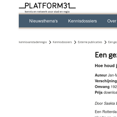
Nieuwsthema's
Kennisdossiers
Over
kennisvanstadenregio
Kennisdossiers
Externe publicaties
Een ge
Een ge
Hoe houd j
Auteur
Jan-
Verschijni
Omvang
192
Prijs
downlo
Door Saskia B
Een Rotterda