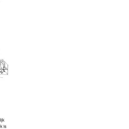
e
ijk
k is