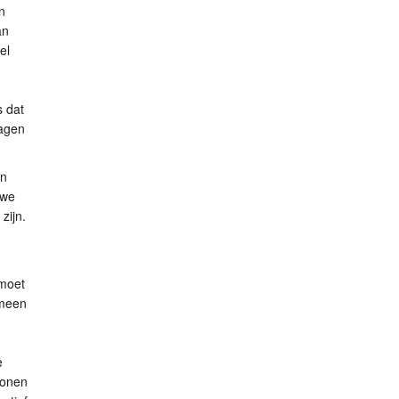
n
an
el
s dat
ragen
en
uwe
zijn.
moet
emeen
e
wonen