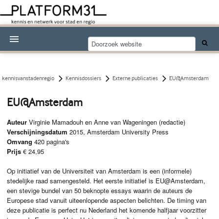
Nieuwsthema's
Kennisdossiers
kennisvanstadenregio
Kennisdossiers
Externe publicaties
EU@Amsterdam
Over Platform31
EU@Amsterdam
Abonneren
Auteur
Virginie Mamadouh en Anne van Wageningen (redactie)
Verschijningsdatum
2015, Amsterdam University Press
Contact
Omvang
420 pagina's
Prijs
€ 24,95
Op initiatief van de Universiteit van Amsterdam is een (informele)
stedelijke raad samengesteld. Het eerste initiatief is EU@Amsterdam,
een stevige bundel van 50 beknopte essays waarin de auteurs de
Europese stad vanuit uiteenlopende aspecten belichten. De timing van
deze publicatie is perfect nu Nederland het komende halfjaar voorzitter