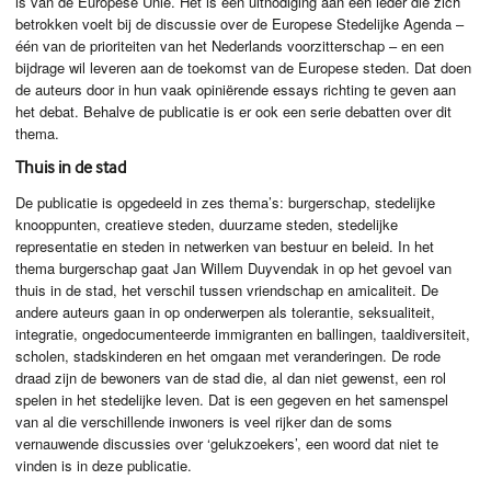
is van de Europese Unie. Het is een uitnodiging aan een ieder die zich
betrokken voelt bij de discussie over de Europese Stedelijke Agenda –
één van de prioriteiten van het Nederlands voorzitterschap – en een
bijdrage wil leveren aan de toekomst van de Europese steden. Dat doen
de auteurs door in hun vaak opiniërende essays richting te geven aan
het debat. Behalve de publicatie is er ook een serie debatten over dit
thema.
Thuis in de stad
De publicatie is opgedeeld in zes thema’s: burgerschap, stedelijke
knooppunten, creatieve steden, duurzame steden, stedelijke
representatie en steden in netwerken van bestuur en beleid. In het
thema burgerschap gaat Jan Willem Duyvendak in op het gevoel van
thuis in de stad, het verschil tussen vriendschap en amicaliteit. De
andere auteurs gaan in op onderwerpen als tolerantie, seksualiteit,
integratie, ongedocumenteerde immigranten en ballingen, taaldiversiteit,
scholen, stadskinderen en het omgaan met veranderingen. De rode
draad zijn de bewoners van de stad die, al dan niet gewenst, een rol
spelen in het stedelijke leven. Dat is een gegeven en het samenspel
van al die verschillende inwoners is veel rijker dan de soms
vernauwende discussies over ‘gelukzoekers’, een woord dat niet te
vinden is in deze publicatie.