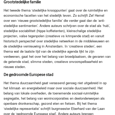
Grootstedelijke familie
Het tweede thema ‘stedelijke knooppunten’ gaat over de ruimtelijke en
economische facetten van het stedelijk leven. Zo schrijft Zef Hemel
over een ‘nieuwe grootstedelijke familie’ die verder gaat dan de ‘anti-
stedelijke sentimenten’. Andere auteurs schrijven over de stad als ‘hub’,
stedelijke sociabiliteit (hippe koffietenten), kleinschalige stedelijke
projecten, valse tegenpolen (creatieve vs krimpende stad) en vanuit
historisch perspectief over stedelijke netwerken in de middeleeuwen en
de stedelijke vernieuwing in Amsterdam. In ‘creatieve steden’, een
thema wat de laatste tijd van de stedelijke agenda lijkt te zijn
verdwenen, gaat het over het belang van broedplaatsen, de gevaren van
de getemde stad, slimme steden, creatieve onvoorspelbaarheid en
nieuwe steden.
De gedroomde Europese stad
Het thema duurzaamheid gaat verassend genoeg niet uitgebreid in op
het klimaat- en energiebeleid maar over sociale duurzaamheid. Het
belang van lokale overheden, de toenemende sociaal-ruimtelijke
segregatie, het belang van wonincorporaties en deelonderwerpen als
openbare dronkenschap, gezond eten en fietsen. Bij het thema
‘stedelijke representatie’ schrijft burgmeester Eberhard van der Laan
over de ‘gedroomde Europese stad’. Andere auteurs brengen