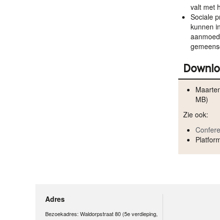
valt met 
Sociale 
kunnen in
aanmoedi
gemeens
Downlo
Maarten
MB)
Zie ook:
Confere
Platfor
Adres
Bezoekadres: Waldorpstraat 80 (5e verdieping,