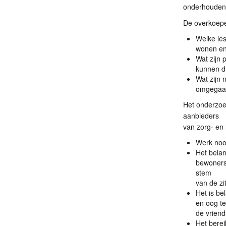
onderhouden 
De overkoepe
Welke les
wonen en 
Wat zijn
kunnen d
Wat zijn
omgegaa
Het onderzoe
aanbieders
van zorg- en 
Werk noo
Het belan
bewoners 
stem
van de zi
Het is be
en oog te
de vriend
Het berei