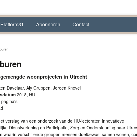
 Platform31
Abonneren
Contact
buren
buren
 gemengde woonprojecten in Utrecht
en Davelaar, Aly Gruppen, Jeroen Knevel
ngsdatum
2018, HU
 pagina's
ad
oet verslag van een onderzoek van de HU-lectoraten Innovatieve
jke Dienstverlening en Participatie, Zorg en Ondersteuning naar Utre
n waarin verschillende groepen mensen doelbewust samen wonen, co