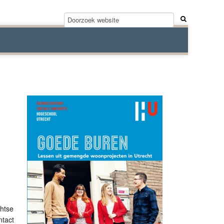
chtse
ntact