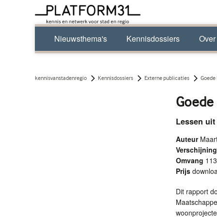
Nieuwsthema's
Kennisdossiers
Over
kennisvanstadenregio
Kennisdossiers
Externe publicaties
Goede 
Goede 
Lessen uit
Auteur
Maart
Verschijni
Omvang
113
Prijs
downlo
Dit rapport d
Maatschappeli
woonprojecte