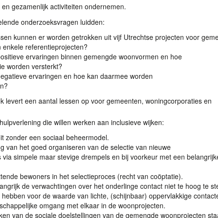
en gezamenlijk activiteiten ondernemen.
lende onderzoeksvragen luidden:
sen kunnen er worden getrokken uit vijf Utrechtse projecten voor gem
enkele referentieprojecten?
 positieve ervaringen binnen gemengde woonvormen en hoe
ie worden versterkt?
 negatieve ervaringen en hoe kan daarmee worden
n?
k levert een aantal lessen op voor gemeenten, woningcorporaties en
hulpverlening die willen werken aan inclusieve wijken:
it zonder een sociaal beheermodel.
g van het goed organiseren van de selectie van nieuwe
via simpele maar stevige drempels en bij voorkeur met een belangrijk
ttende bewoners in het selectieproces (recht van coöptatie).
langrijk de verwachtingen over het onderlinge contact niet te hoog te ste
 hebben voor de waarde van lichte, (schijnbaar) oppervlakkige contact
schappelijke omgang met elkaar in de woonprojecten.
ken van de sociale doelstellingen van de gemengde woonprojecten staa