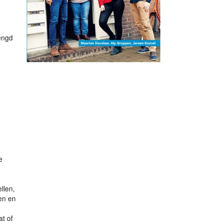
engd
e
llen,
en en
t of