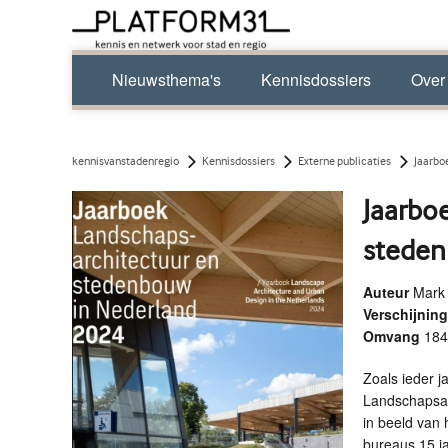
Nieuwsthema's
Kennisdossiers
Over
kennisvanstadenregio
Kennisdossiers
Externe publicaties
Jaarbo
Jaarbo
stede
Auteur
Mark 
Verschijni
Omvang
184
Zoals ieder ja
Landschapsar
in beeld van h
bureaus 15 ja