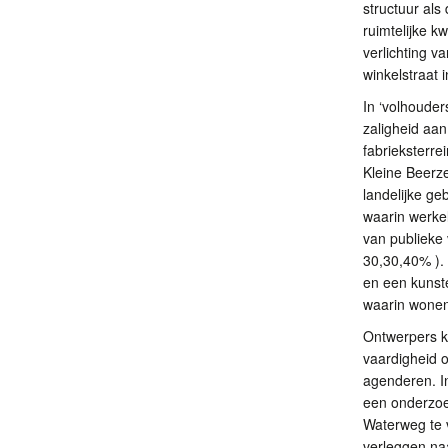
structuur als
ruimtelijke k
verlichting 
winkelstraat 
In ‘volhouder
zaligheid aa
fabrieksterr
Kleine Beerze
landelijke ge
waarin werkel
van publieke
30,30,40% ).
en een kunste
waarin wonen
Ontwerpers ku
vaardigheid 
agenderen. I
een onderzoe
Waterweg te v
verleggen na