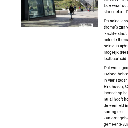
Ede waar oude
stadsdelen. Di
De selectieco
thema’s zijn v
‘zachte stad’
actuele them
beleid in tij
mogelijk (kle
leefbaarheid,
Dat woningco
invloed hebbe
in vier stads
Eindhoven, Ov
landschap ko
nu al heeft h
de eenheid i
sprong er ui
kantorengebi
gemeente Ame