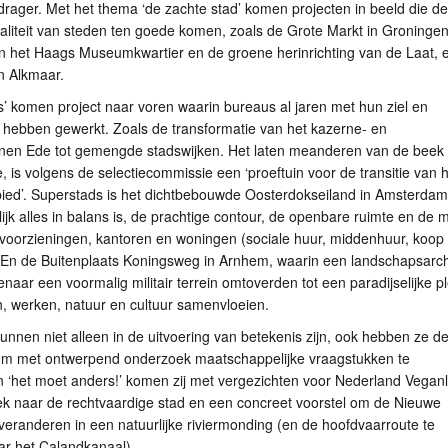
 drager. Met het thema ‘de zachte stad’ komen projecten in beeld die de
waliteit van steden ten goede komen, zoals de Grote Markt in Groningen
van het Haags Museumkwartier en de groene herinrichting van de Laat, 
in Alkmaar.
s’ komen project naar voren waarin bureaus al jaren met hun ziel en
n hebben gewerkt. Zoals de transformatie van het kazerne- en
einen Ede tot gemengde stadswijken. Het laten meanderen van de beek
, is volgens de selectiecommissie een ‘proeftuin voor de transitie van 
bied’. Superstads is het dichtbebouwde Oosterdokseiland in Amsterdam
ijk alles in balans is, de prachtige contour, de openbare ruimte en de m
 voorzieningen, kantoren en woningen (sociale huur, middenhuur, koop
 En de Buitenplaats Koningsweg in Arnhem, waarin een landschapsarch
naar een voormalig militair terrein omtoverden tot een paradijselijke p
, werken, natuur en cultuur samenvloeien.
nnen niet alleen in de uitvoering van betekenis zijn, ook hebben ze d
om met ontwerpend onderzoek maatschappelijke vraagstukken te
n ‘het moet anders!’ komen zij met vergezichten voor Nederland Vegan
k naar de rechtvaardige stad en een concreet voorstel om de Nieuwe
eranderen in een natuurlijke riviermonding (en de hoofdvaarroute te
ar het Calandkanaal)