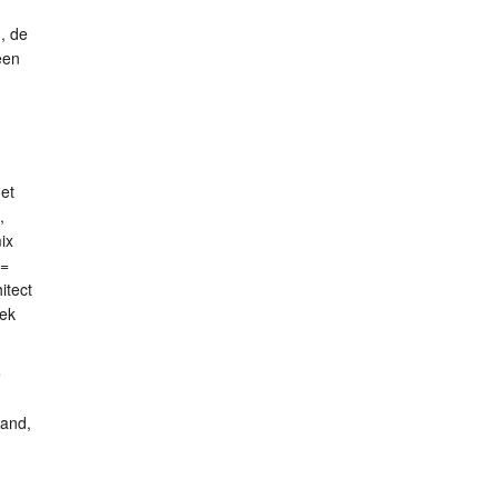
, de
een
het
,
ix
 =
itect
lek
e
land,