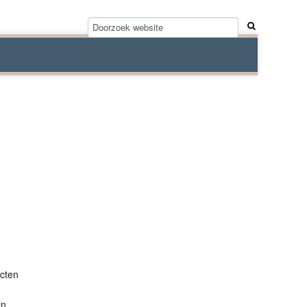
ecten
in