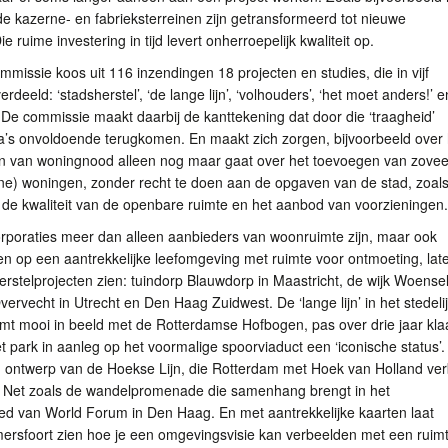
 kazerne- en fabrieksterreinen zijn getransformeerd tot nieuwe
e ruime investering in tijd levert onherroepelijk kwaliteit op.
mmissie koos uit 116 inzendingen 18 projecten en studies, die in vijf
erdeeld: ‘stadsherstel’, ‘de lange lijn’, ‘volhouders’, ‘het moet anders!’ 
. De commissie maakt daarbij de kanttekening dat door die ‘traagheid’
a’s onvoldoende terugkomen. En maakt zich zorgen, bijvoorbeeld over 
den van woningnood alleen nog maar gaat over het toevoegen van zovee
ine) woningen, zonder recht te doen aan de opgaven van de stad, zoal
 de kwaliteit van de openbare ruimte en het aanbod van voorzieningen.
rporaties meer dan alleen aanbieders van woonruimte zijn, maar ook
n op een aantrekkelijke leefomgeving met ruimte voor ontmoeting, lat
herstelprojecten zien: tuindorp Blauwdorp in Maastricht, de wijk Woensel
ervecht in Utrecht en Den Haag Zuidwest. De ‘lange lijn’ in het stedeli
mt mooi in beeld met de Rotterdamse Hofbogen, pas over drie jaar kla
et park in aanleg op het voormalige spoorviaduct een ‘iconische status’
n ontwerp van de Hoekse Lijn, die Rotterdam met Hoek van Holland ver
t. Net zoals de wandelpromenade die samenhang brengt in het
ed van World Forum in Den Haag. En met aantrekkelijke kaarten laat
rsfoort zien hoe je een omgevingsvisie kan verbeelden met een ruimte