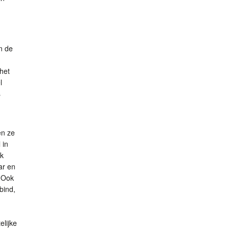
en de
het
l
s
en ze
 in
jk
ar en
. Ook
bind,
lijke