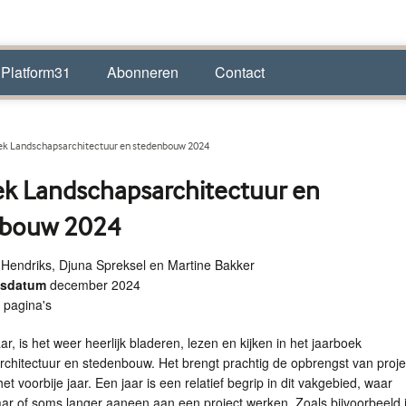
 Platform31
Abonneren
Contact
ek Landschapsarchitectuur en stedenbouw 2024
ek Landschapsarchitectuur en
nbouw 2024
Hendriks, Djuna Spreksel en Martine Bakker
ngsdatum
december 2024
 pagina's
ar, is het weer heerlijk bladeren, lezen en kijken in het jaarboek
chitectuur en stedenbouw. Het brengt prachtig de opbrengst van proj
et voorbije jaar. Een jaar is een relatief begrip in dit vakgebied, waar
ar of soms langer aaneen aan een project werken. Zoals bijvoorbeeld 