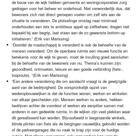
de bouw van de wijk hebben gemeente en woningcorporaties zorg
gedragen voor het beheer en onderhoud. Niet verwonderlijk dus, dat
bewoners zich niet direct geroepen voelen om zelf iets aan de
situatie te veranderen. De plotselinge omslag naar minimaal
onderhouden een iets te ambitieus appél op zelfbeheer, dragen niet
bepaald bij aan begrip, laat staan aan de zo gewenste bottom-up
initiatieven.” (Erik van Marissing)
“Doordat de maatschappij is veranderd is ook de behoefte van de
mensen veranderd. Om de openbare ruimte een nieuwe functie en
betekenis voor de wijk te geven, moet de invulling goed aansluiten
bij de behoefte van de bewoners van nu. Thema’s kunnen zijn:
gezondheid, ontmoeten, leisure en een goede verbinding (fiets-,
looproute). “(Erik van Marissing)
“Een andere verandering die om aandacht vraagt is de gewijzigde
aard van de bedrijvigheid. De oorspronkelijk opzet van
wederopbouwwijken is dat de functies wonen, werken en winkelen
van elkaar gescheiden zijn. Mensen werken nu anders, hebben
bedrijven achter de voordeur of werken als eenpitter samen met
anderen in een gedeelde ruimte. In de wijken zijn veel plekken waar
dit gerealiseerd kan worden. Bijvoorbeeld in leegstaande winkels,
blinde plinten van flats als de bergingen nauwelijks gebruikt worden
of de parkeergarages die nu vaak te krap zijn voor de huidige
auto’s. Niet alleen voor wonen, ook voor werken kan voor de