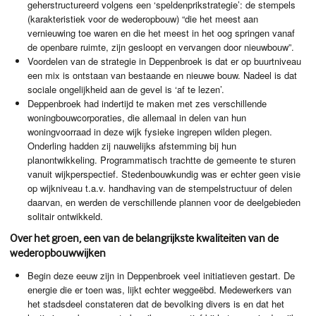
geherstructureerd volgens een ‘speldenprikstrategie’: de stempels
(karakteristiek voor de wederopbouw) “die het meest aan
vernieuwing toe waren en die het meest in het oog springen vanaf
de openbare ruimte, zijn gesloopt en vervangen door nieuwbouw”.
Voordelen van de strategie in Deppenbroek is dat er op buurtniveau
een mix is ontstaan van bestaande en nieuwe bouw. Nadeel is dat
sociale ongelijkheid aan de gevel is ‘af te lezen’.
Deppenbroek had indertijd te maken met zes verschillende
woningbouwcorporaties, die allemaal in delen van hun
woningvoorraad in deze wijk fysieke ingrepen wilden plegen.
Onderling hadden zij nauwelijks afstemming bij hun
planontwikkeling. Programmatisch trachtte de gemeente te sturen
vanuit wijkperspectief. Stedenbouwkundig was er echter geen visie
op wijkniveau t.a.v. handhaving van de stempelstructuur of delen
daarvan, en werden de verschillende plannen voor de deelgebieden
solitair ontwikkeld.
Over het groen, een van de belangrijkste kwaliteiten van de
wederopbouwwijken
Begin deze eeuw zijn in Deppenbroek veel initiatieven gestart. De
energie die er toen was, lijkt echter weggeëbd. Medewerkers van
het stadsdeel constateren dat de bevolking divers is en dat het