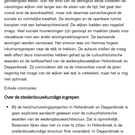
gemeengoed waren. Aan het eind van de twintigste eeuw voldeden de
naoorlogse wijken niet langer aan de eisen van de tijd, het gaat dan
vooral over de woonkwaliteit, maar ook daarmee samenhangend de
sociale en ruimtelijke kwaliteit. De woningen en de openbare ruimte
kampten met een beheerachterstand. De wijken hadden een negatief
imago. Veel sociale huurwoningen zijn gesloopt en maakten plaats voor
nieuwbouw voor een ander woningmarktsegment. De bestaande
woningen werden vernieuwd. Het streven was om hiermee hogere
inkomensgroepen naar de wijk te trekken. De auteurs stellen de vraag
welk effect deze interventies hebben gehad op de cultuurhistorische
waarden en de leefbaarheid van de wederopbouwwijken Holtenbroek en
Deppenbroek. Zij concluderen dat na de interventies vanaf de jaren
negentig het imago van de wijken wel wat is verbeterd, maar het is nog
niet optimaal.
Enkele conclusies:
Over de stedenbouwkundige ingrepen
Bij de herstructureringsprojecten in Holtenbroek en Deppenbroek is
geen expliciete aandacht geweest voor de cultuurhistorische
waarden van de wederopbouwarchitectuur. Dat is opmerkelijk.
Bewoners lijken daar niet zo mee te zitten. In Holtenbroek is de
stedenbouwkundige structuur flink veranderd. In Deppenbroek is