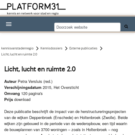
Nieuwsthema's
Kennisdossiers
kennisvanstadenregio
Kennisdossiers
Externe publicaties
Licht, lucht en ruimte 2.0
Over Platform31
Licht, lucht en ruimte 2.0
Abonneren
Auteur
Petra Versluis (red.)
Contact
Verschijningsdatum
2015, Het Oversticht
Omvang
120 pagina's
Prijs
download
Deze publicatie beschrijft de impact van de herstructureringsprojecten
van de wijken Deppenbroek (Enschede) en Holtenbroek (Zwolle). Beide
wijken zijn gebouwd in de periode van de wederopbouw, een tijd waarin
de bouwplannen van 3700 woningen – zoals in Holtenbroek – nog