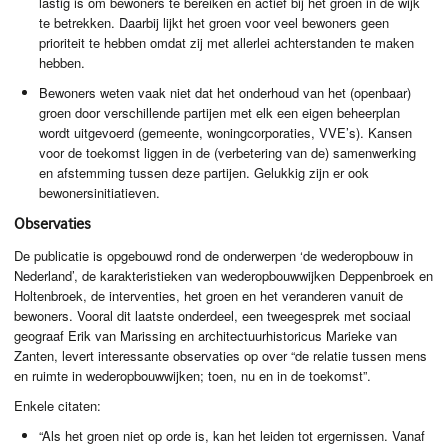
lastig is om bewoners te bereiken en actief bij het groen in de wijk
te betrekken. Daarbij lijkt het groen voor veel bewoners geen
prioriteit te hebben omdat zij met allerlei achterstanden te maken
hebben.
​Bewoners weten vaak niet dat het onderhoud van het (openbaar)
groen door verschillende partijen met elk een eigen beheerplan
wordt uitgevoerd (gemeente, woningcorporaties, VVE’s). Kansen
voor de toekomst liggen in de (verbetering van de) samenwerking
en afstemming tussen deze partijen. Gelukkig zijn er ook
bewonersinitiatieven.
Observaties
De publicatie is opgebouwd rond de onderwerpen ‘de wederopbouw in
Nederland’, de karakteristieken van wederopbouwwijken Deppenbroek en
Holtenbroek, de interventies, het groen en het veranderen vanuit de
bewoners. Vooral dit laatste onderdeel, een tweegesprek met sociaal
geograaf Erik van Marissing en architectuurhistoricus Marieke van
Zanten, levert interessante observaties op over “de relatie tussen mens
en ruimte in wederopbouwwijken; toen, nu en in de toekomst”.
Enkele citaten:
“Als het groen niet op orde is, kan het leiden tot ergernissen. Vanaf