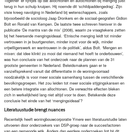
Together’ er fijntjes op dat allochtonen èn autochtonen bij menging juist
terug in hun schulp kruipen. Hij noemde dit ‘schildpaddengedrag’. Zijn
visie kreeg navolging in Nederland bij wetenschappers, zoals
bijvoorbeeld de socioloog Jaap Dronkers en de sociaal-geografen Gidion
Bolt en Ronald van Kempen. De laatste twee schreven hierover in de
publicatie ‘De mantra van de mix’ (2008), waarin ze vraagtekens zetten
bij het heersende mengingsideaal. ‘Etnische menging leidt tot minder
vertrouwen in je buurtgenoten, minder inzet voor de wijk, minder
vrijwilligerswerk en wantrouwen in de politiek’, aldus Bolt. ‘Mengen en
mixen: dat idee klinkt zo mooi dat niemand het hoeft te onderbouwen’,
was hun conclusie van het onderzoek naar de plannen van de 31
grootste gemeenten in Nederland. Beleidsmakers gaan er te
vanzelfsprekend vanuit dat differentiatie in de woningvoorraad
noodzakelijk is voor meer sociale samenhang tussen de verschillende
bevolkingsgroepen. Het zou leiden tot meer sociale stijgingskansen en
een betere integratie van allochtonen. De verwachte effecten bleken
zich in werkelijkheid lang niet altijd voor te doen. Betekende deze
conclusie het einde van het ‘mengingsideaal’?
Literatuustudie brengt nuances
Recentelijk heeft woningbouwcorporatie Ymere een literatuurstudie laten
uitvoeren door onderzoekers van
DSP
-groep naar de succesfactoren
van een gemengde wijk. Anders dan eerdere onderzoeken ligt bij dit