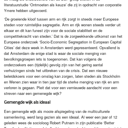
literatuurstudie ‘Ontmoeten als keuze’ die zij in opdracht van corporatie
Ymere hebben uitgevoerd.
‘De groeiende kloof tussen arm en rijk zorgt in steeds meer Europese
steden voor ruimtelijke segregatie. Arm en rijk wonen steeds verder uit
elkaar en dit kan funest zijn voor de sociale stabiliteit en de
competitiekracht van steden.’ Dat is de zorgwekkende uitkomst van het
Europese onderzoek ‘Socio-Economic Segregation in European Capital
Cities’ dat deze week in Amsterdam werd gepresenteerd. Opvallend is
dat Amsterdam de enige stad is waar de sociale menging van
bevolkingsgroepen iets is toegenomen. Dat kan volgens de
onderzoekers een (tijdelijk) gevolg zijn van het gering aantal
verhuizingen sinds het uitbreken van de crisis. Dat een nieuwe
beleidskoers voor een omslag kan zorgen, laten steden als Stockholm
en Wenen zien waar in tien jaar tijd de sterke menging van rijk en arm
verloren is gegaan. Pleit dat voor een vernieuwde aandacht voor een
streven naar een gemenegde wijk?
Gemengde wijk als ideaal
Een gemengde wijk als mooie afspiegeling van de multiculturele
samenleving, werd lang gezien als een ideaal. Al weer een jaar of 12
geleden wees de socioloog Robert Putnam in zijn publicatie ‘Better