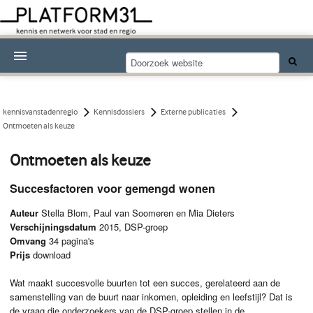
Nieuwsthema's
Kennisdossiers
kennisvanstadenregio
Kennisdossiers
Externe publicaties
Ontmoeten als keuze
Over Platform31
Ontmoeten als keuze
Abonneren
Succesfactoren voor gemengd wonen
Contact
Auteur
Stella Blom, Paul van Soomeren en Mia Dieters
Verschijningsdatum
2015, DSP-groep
Omvang
34 pagina's
Prijs
download
Wat maakt succesvolle buurten tot een succes, gerelateerd aan de
samenstelling van de buurt naar inkomen, opleiding en leefstijl? Dat is
de vraag die onderzoekers van de
DSP
-groep stellen in de