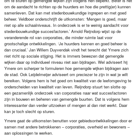
om te sturen op gemengde wijken zijn volgens hen beperkt. Beter is het
om de aandacht te richten op de huurders en hoe die prettig(er) kunnen
samenleven. Dat kan met stedenbouwkundige ingrepen en met goed
beheer. Veldboer onderschrijft de uitkomsten: ‘Mengen is goed, maar
niet op alle schaalniveaus. In onderzoek is er te weinig aandacht voor
stedenbouwkundige succesfactoren.’ Arnold Reijndorp wijst op de
veranderende rol van corporaties, die minder ruimte laat voor
grootschalige ontwikkelingen. ‘Je huurders kennen en goed beheer is
dan cruciaal.’ Jan Willem Duyvendak vindt het terecht dat Ymere zich
niet richt op sociale stijging. Het is immers bewezen dat gemengde
wijken daar op individueel niveau niet aan bijdragen. Wel adviseert hij
Ymere om scherper te formuleren hoe gemengde wijken bijdragen aan
de stad. Ook Leijdelmeijer adviseert om preciezer te zijn in wat je wilt
bereiken. Volgens hem is het goed om kwaliteit van de leefomgeving te
onderscheiden van kwaliteit van leven. Reijndorp stuurt ten slotte op
een gezamenlijk onderzoek van corporaties naar wat succesfactoren
zijn in bouwen en beheren van gemengde buurten. Dat is volgens hem
interessanter dan verder uitzoeken of mengen al dan niet werkt. Daar
kan je toch slecht op sturen.
Ymere gaat de uitkomsten benutten voor gebiedsontwikkelingen door er
samen met andere betrokkenen – corporaties, overheid en bewoners –
aan oplossingen te werken.