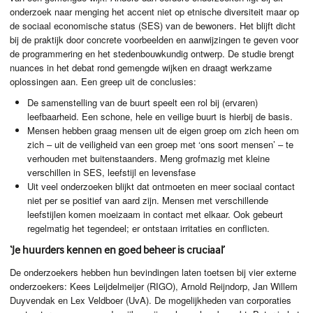
onderzoek naar menging het accent niet op etnische diversiteit maar op
de sociaal economische status (
SES
) van de bewoners. Het blijft dicht
bij de praktijk door concrete voorbeelden en aanwijzingen te geven voor
de programmering en het stedenbouwkundig ontwerp. De studie brengt
nuances in het debat rond gemengde wijken en draagt werkzame
oplossingen aan. Een greep uit de conclusies:
De samenstelling van de buurt speelt een rol bij (ervaren)
leefbaarheid. Een schone, hele en veilige buurt is hierbij de basis.
Mensen hebben graag mensen uit de eigen groep om zich heen om
zich – uit de veiligheid van een groep met ‘ons soort mensen’ – te
verhouden met buitenstaanders. Meng grofmazig met kleine
verschillen in
SES
, leefstijl en levensfase
Uit veel onderzoeken blijkt dat ontmoeten en meer sociaal contact
niet per se positief van aard zijn. Mensen met verschillende
leefstijlen komen moeizaam in contact met elkaar. Ook gebeurt
regelmatig het tegendeel; er ontstaan irritaties en conflicten.
‘Je huurders kennen en goed beheer is cruciaal’
De onderzoekers hebben hun bevindingen laten toetsen bij vier externe
onderzoekers: Kees Leijdelmeijer (
RIGO
), Arnold Reijndorp, Jan Willem
Duyvendak en Lex Veldboer (UvA). De mogelijkheden van corporaties