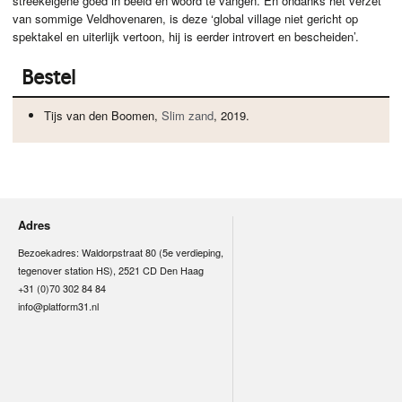
streekeigene goed in beeld en woord te vangen. En ondanks het verzet
van sommige Veldhovenaren, is deze ‘global village niet gericht op
spektakel en uiterlijk vertoon, hij is eerder introvert en bescheiden’.
Bestel
Tijs van den Boomen,
Slim zand
, 2019.
Adres
Bezoekadres: Waldorpstraat 80 (5e verdieping,
tegenover station HS), 2521 CD Den Haag
+31 (0)70 302 84 84
info@platform31.nl