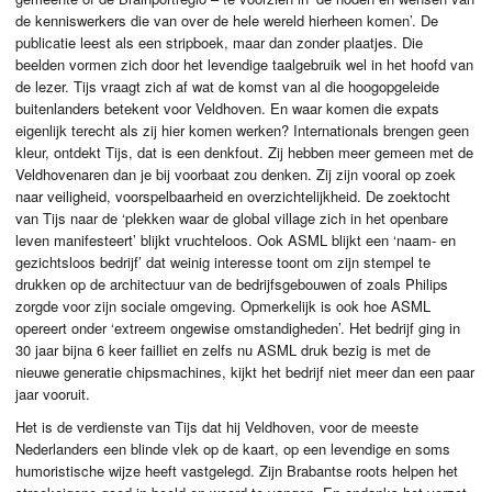
de kenniswerkers die van over de hele wereld hierheen komen’. De
publicatie leest als een stripboek, maar dan zonder plaatjes. Die
beelden vormen zich door het levendige taalgebruik wel in het hoofd van
de lezer. Tijs vraagt zich af wat de komst van al die hoogopgeleide
buitenlanders betekent voor Veldhoven. En waar komen die expats
eigenlijk terecht als zij hier komen werken? Internationals brengen geen
kleur, ontdekt Tijs, dat is een denkfout. Zij hebben meer gemeen met de
Veldhovenaren dan je bij voorbaat zou denken. Zij zijn vooral op zoek
naar veiligheid, voorspelbaarheid en overzichtelijkheid. De zoektocht
van Tijs naar de ‘plekken waar de global village zich in het openbare
leven manifesteert’ blijkt vruchteloos. Ook
ASML
blijkt een ‘naam- en
gezichtsloos bedrijf’ dat weinig interesse toont om zijn stempel te
drukken op de architectuur van de bedrijfsgebouwen of zoals Philips
zorgde voor zijn sociale omgeving. Opmerkelijk is ook hoe
ASML
opereert onder ‘extreem ongewise omstandigheden’. Het bedrijf ging in
30 jaar bijna 6 keer failliet en zelfs nu
ASML
druk bezig is met de
nieuwe generatie chipsmachines, kijkt het bedrijf niet meer dan een paar
jaar vooruit.
Het is de verdienste van Tijs dat hij Veldhoven, voor de meeste
Nederlanders een blinde vlek op de kaart, op een levendige en soms
humoristische wijze heeft vastgelegd. Zijn Brabantse roots helpen het