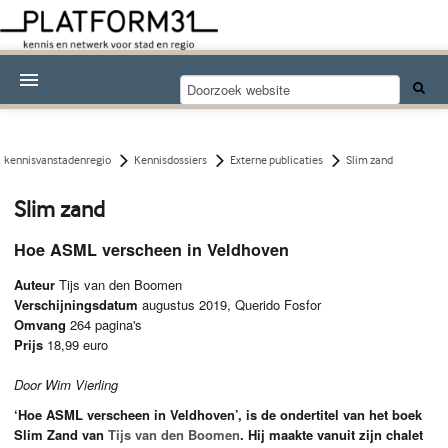
Nieuwsthema's
Kennisdossiers
kennisvanstadenregio
Kennisdossiers
Externe publicaties
Slim zand
Over Platform31
Slim zand
Abonneren
Hoe ASML verscheen in Veldhoven
Contact
Auteur
Tijs van den Boomen
Verschijningsdatum
augustus 2019, Querido Fosfor
Omvang
264 pagina's
Prijs
18,99 euro
Door Wim Vierling
‘Hoe
ASML
verscheen in Veldhoven’, is de ondertitel van het boek
Slim Zand van
Tijs van den Boomen
. Hij maakte vanuit zijn chalet