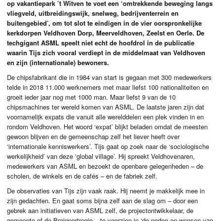
op vakantiepark ’t Witven te voet een ‘omtrekkende beweging langs
vliegveld, uitbreidingswijk, snelweg, bedrijventerrein en
buitengebied’, om tot slot te eindigen in de vier oorspronkelijke
kerkdorpen Veldhoven Dorp, Meerveldhoven, Zeelst en Oerle. De
techgigant
ASML
speelt niet echt de hoofdrol in de publicatie
waarin Tijs zich vooral verdiept in de middelmaat van Veldhoven
en zijn (internationale) bewoners.
De chipsfabrikant die in 1984 van start is gegaan met 300 medewerkers
telde in 2018 11.000 werknemers met maar liefst 100 nationaliteiten en
groeit ieder jaar nog met 1000 man. Maar liefst 9 van de 10
chipsmachines ter wereld komen van
ASML
. De laatste jaren zijn dat
voornamelijk expats die vanuit alle werelddelen een plek vinden in en
rondom Veldhoven. Het woord ‘expat’ blijkt beladen omdat de meesten
gewoon blijven en de gemeenschap zelf het liever heeft over
‘internationale kenniswerkers’. Tijs gaat op zoek naar de ‘sociologische
werkelijkheid’ van deze ‘global village’. Hij spreekt Veldhovenaren,
medewerkers van
ASML
en bezoekt de openbare gelegenheden – de
scholen, de winkels en de cafés – en de fabriek zelf.
De observaties van Tijs zijn vaak raak. Hij neemt je makkelijk mee in
zijn gedachten. En gaat soms bijna zelf aan de slag om – door een
gebrek aan initiatieven van
ASML
zelf, de projectontwikkelaar, de
gemeente of de Brainportregio – te voorzien in ‘de noden en wensen van