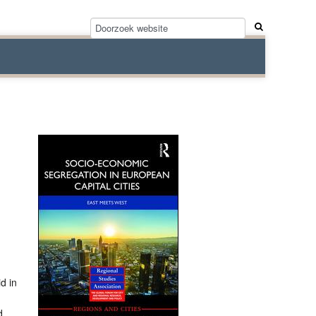
d in
,
d