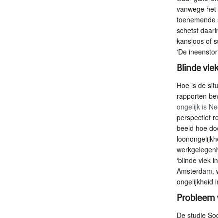
vanwege het 
toenemende s
schetst daari
kansloos of s
‘De ineenstor
Blinde vle
Hoe is de si
rapporten be
ongelijk is N
perspectief re
beeld hoe do
loonongelijkh
werkgelegenh
‘blinde vlek i
Amsterdam, 
ongelijkheid
Probleem v
De studie Soc