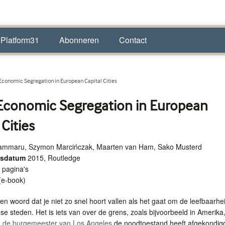
 Platform31
Abonneren
Contact
Economic Segregation in European Capital Cities
Economic Segregation in European
 Cities
 Tammaru, Szymon Marcińczak, Maarten van Ham, Sako Musterd
ngsdatum
2015, Routledge
 pagina's
(e-book)
en woord dat je niet zo snel hoort vallen als het gaat om de leefbaarhei
e steden. Het is iets van over de grens, zoals bijvoorbeeld in Amerika
n
de burgemeester van Los Angeles
de noodtoestand heeft afgekondig