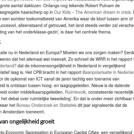
grote aantal daklozen. Onlangs nog tekende Robert Putnam de
egregatie haarscherp op in
Our Kids – The American dream in crisis
. 
n een somber toekomstbeeld van Amerika waar de kloof tussen arm of r
uccesvol, alleenstaand of getrouwd, het land steeds verder zal versche
ting van het onderklasse-gezin’, is daar het centrale thema.
k
tuatie nu in Nederland en Europa? Moeten we ons zorgen maken? Eerd
weren dat het allemaal wel meevalt. Zo schreef de
WRR
in het rapport
ederland?
dat de inkomensongelijkheid in Nederland in vergelijkend
latief laag is. Het
CPB
bracht in het rapport
Baanpolarisatie in Nederla
or de opkomst van
ICT
vanaf de jaren tachtig een toename van
eid is ontstaan tussen hoog- en laagopgeleiden. Nieuw is de dalende
eid onder middelbaaropgeleiden.
Ruimtevolk
, constateerde recentelij
n het debat over ruimtelijke tweedeling’. En dat is onder meer zichtbaar 
waar het
Bureau Onderzoek en Statistiek
dit jaar signaleerde dat de
 in Amsterdam toeneemt.
an ongelijkheid groeit
io-Economic Segregation in European Capital Cities, een vergelijkend