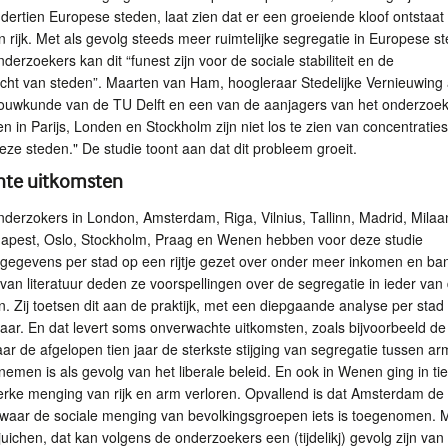
dertien Europese steden, laat zien dat er een groeiende kloof ontstaat
 rijk. Met als gevolg steeds meer ruimtelijke segregatie in Europese s
derzoekers kan dit “funest zijn voor de sociale stabiliteit en de
acht van steden”. Maarten van Ham, hoogleraar Stedelijke Vernieuwing
 Bouwkunde van de TU Delft en een van de aanjagers van het onderzoek
en in Parijs, Londen en Stockholm zijn niet los te zien van concentratie
ze steden." De studie toont aan dat dit probleem groeit.
te uitkomsten
erzokers in London, Amsterdam, Riga, Vilnius, Tallinn, Madrid, Milaa
apest, Oslo, Stockholm, Praag en Wenen hebben voor deze studie
 gegevens per stad op een rijtje gezet over onder meer inkomen en ba
an literatuur deden ze voorspellingen over de segregatie in ieder van
n. Zij toetsen dit aan de praktijk, met een diepgaande analyse per stad
daar. En dat levert soms onverwachte uitkomsten, zoals bijvoorbeeld de
r de afgelopen tien jaar de sterkste stijging van segregatie tussen ar
e nemen is als gevolg van het liberale beleid. En ook in Wenen ging in ti
sterke menging van rijk en arm verloren. Opvallend is dat Amsterdam de
s waar de sociale menging van bevolkingsgroepen iets is toegenomen. 
 juichen, dat kan volgens de onderzoekers een (tijdelikj) gevolg zijn van