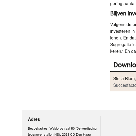
gering aantal
Blijven in
Volgens de on
investeren in
lonen. En da
Segregatie is
keren.” En d
Downlo
Stella Blom
Succesfact
Adres
Bezoekadres: Waldorpstraat 80 (5e verdieping,
tegenover station HS), 2521 CD Den Haag