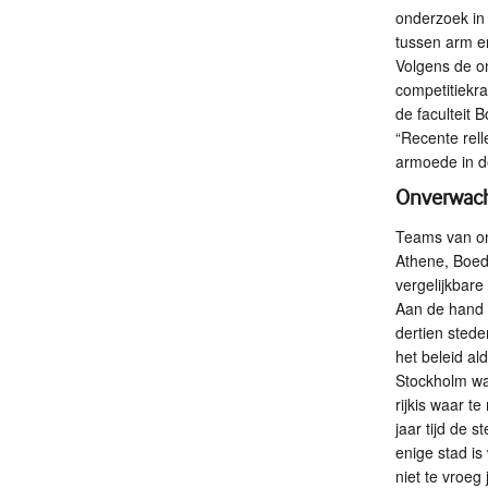
onderzoek in 
tussen arm en
Volgens de on
competitiekr
de faculteit
“Recente rell
armoede in de
Onverwach
Teams van ond
Athene, Boed
vergelijkbare
Aan de hand v
dertien stede
het beleid al
Stockholm waa
rijkis waar t
jaar tijd de 
enige stad i
niet te vroeg