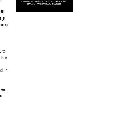
Hij
ijk,
uren.
ere
Hoe
nd
in
k een
in