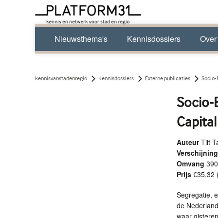
Nieuwsthema's
Kennisdossiers
Over
kennisvanstadenregio
Kennisdossiers
Externe publicaties
Socio-
Socio-
Capital
Auteur
Tiit
Verschijni
Omvang
390
Prijs
€35,32 
Segregatie, e
de Nederlands
waar gistere