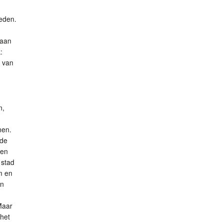
teden.
 aan
:
s van
n,
nen.
 de
 en
 stad
m en
en
Maar
 het