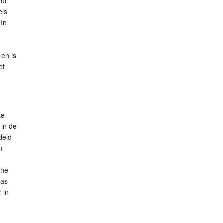
 of
els
 In
en is
et
ke
 in de
deld
n
che
was
 in