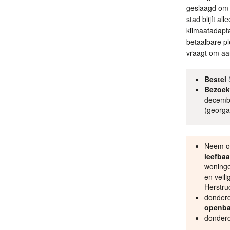
geslaagd om 
stad blijft a
klimaatadapta
betaalbare p
vraagt om aa
Bestel
Bezoek
decembe
(georga
Neem o
leefbaa
woninge
en veil
Herstruc
donderd
openba
donderd