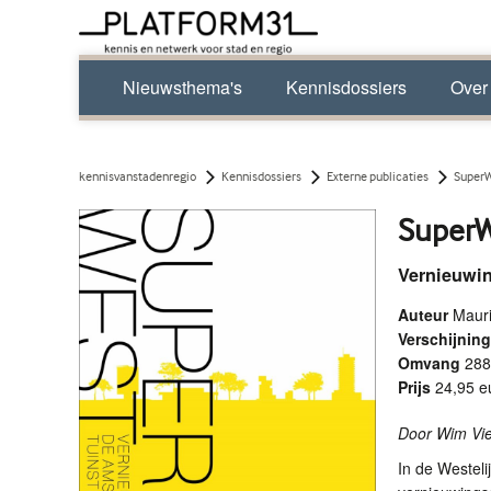
Nieuwsthema's
Kennisdossiers
Over
kennisvanstadenregio
Kennisdossiers
Externe publicaties
SuperW
Super
Vernieuwi
Auteur
Mauri
Verschijni
Omvang
288
Prijs
24,95 e
Door Wim Vie
In de Westel