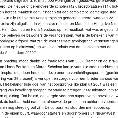
operatie uitgevoerd: ruim 25.000 woningen zijn gebouwd, gerenoveerd
erd. De nieuwe of gerenoveerde scholen (42), broedplaatsen (14), hot
s en horeca maakten de tuinsteden tot een completere, gemengde stad.
tie zijn alle 297 vernieuwingsprojecten gedocumenteerd, waarvan 22
xtra zijn uitgelicht. In vijf essays reflecteren Maurits de Hoog, Ivo Nio,
, Hein Coumou en Flora Nycolaas op het resultaat: wat was er gepland 
hoe beleven de bewoners de veranderingen, wat is de betekenis van h
orlogse erfgoed, wat zijn de voornaamste typologische vernieuwingen
ruimten op blokniveau) en wat is de relatie van de tuinsteden met de
sie Amsterdam 2050
?
 is prachtig, mede dankzij de fraaie foto’s van Luuk Kramer en de strak
an Haico Beukers en Marga Scholma kan je vanuit je stoel ronddwalen
n inspiratie opdoen hoe deze deze enorme verdichtingsoperatie (gemid
ering van 36 procent) is verlopen en zorgde voor een breder aanbod va
. Het belangrijkste doel van het oorspronkelijke plan uit 2001 was een
ging van bevolkingsgroepen tot stand te brengen, naar inkomen, etnis
n opleiding. Dat beleid, dat zorgde voor een superdiverse bevolking, 
ok de leefbaarheid nam toe, alhoewel de problemen achter de voordeur
ten nog steeds groot zijn. De corporaties stuurden met succes op
in de eigen buurt, waardoor starters en doorstromers uit Nieuw-West