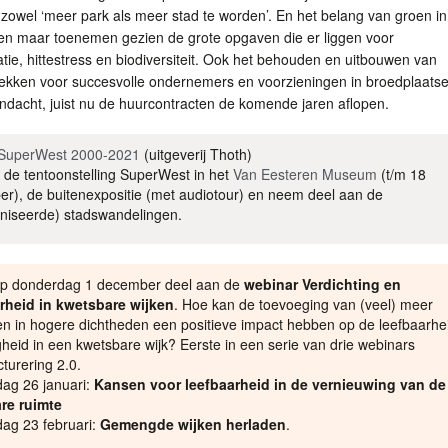
zowel ‘meer park als meer stad te worden’. En het belang van groen in
lleen maar toenemen gezien de grote opgaven die er liggen voor
tie, hittestress en biodiversiteit. Ook het behouden en uitbouwen van
lekken voor succesvolle ondernemers en voorzieningen in broedplaats
ndacht, juist nu de huurcontracten de komende jaren aflopen.
SuperWest 2000-2021
(uitgeverij Thoth)
de tentoonstelling SuperWest in het
Van Eesteren Museum
(t/m 18
r), de buitenexpositie (met audiotour) en neem deel aan de
niseerde) stadswandelingen.
p donderdag 1 december deel aan de
webinar Verdichting en
rheid in kwetsbare wijken
. Hoe kan de toevoeging van (veel) meer
n in hogere dichtheden een positieve impact hebben op de leefbaarhe
igheid in een kwetsbare wijk? Eerste in een serie van drie webinars
turering 2.0.
ag 26 januari:
Kansen voor leefbaarheid in de vernieuwing van de
re ruimte
ag 23 februari:
Gemengde wijken herladen
.