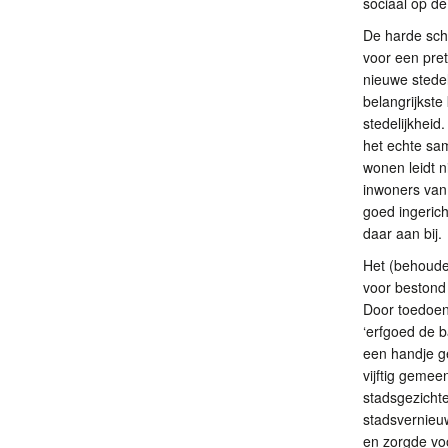
sociaal op d
De harde sch
voor een pre
nieuwe stede
belangrijkste
stedelijkheid
het echte sa
wonen leidt n
inwoners van 
goed ingeric
daar aan bij.
Het (behoude
voor bestond 
Door toedoen
‘erfgoed de b
een handje g
vijftig geme
stadsgezichte
stadsvernieuw
en zorgde voo