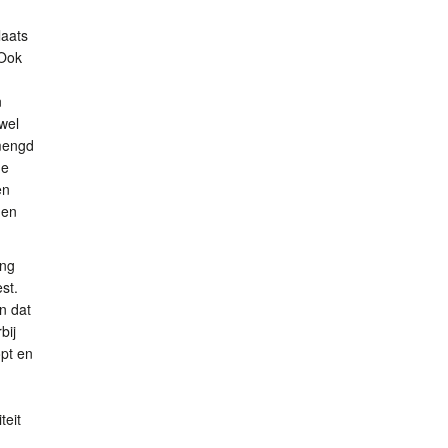
laats
 Ook
n
wel
emengd
de
en
gen
ing
st.
n dat
bij
pt en
teit