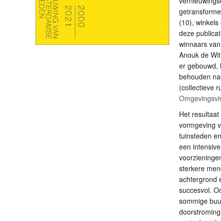
vernieuwings
getransforme
(10), winkel
deze publica
winnaars van e
Anouk de Wit
er gebouwd, 
behouden nao
(collectieve 
Omgevingsvi
Het resultaat
vormgeving v
tuinsteden e
een intensiv
voorzieningen
sterkere men
achtergrond e
succesvol. O
sommige buur
doorstroming 