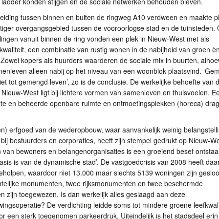
e ladder konden stijgen en de sociale netwerken behouden bleven.
eiding tussen binnen en buiten de ringweg A10 verdween en maakte p
ttiger overgangsgebied tussen de vooroorlogse stad en de tuinsteden.
lingen vanuit binnen de ring vonden een plek in Nieuw-West met als
 kwaliteit, een combinatie van rustig wonen in de nabijheid van groen è
. Zowel kopers als huurders waarderen de sociale mix in buurten, alhoe
menleven alleen nabij op het niveau van een woonblok plaatsvind. ‘G
iet tot gemengd leven’, zo is de conclusie. De werkelijke behoefte van 
Nieuw-West ligt bij lichtere vormen van samenleven en thuisvoelen. E
hte en beheerde openbare ruimte en ontmoetingsplekken (horeca) dra
n) erfgoed van de wederopbouw, waar aanvankelijk weinig belangstell
bij bestuurders en corporaties, heeft zijn stempel gedrukt op Nieuw-We
 van bewoners en belangenorganisaties is een groeiend besef ontstaa
asis is van de dynamische stad’. De vastgoedcrisis van 2008 heeft daar
eholpen, waardoor niet 13.000 maar slechts 5139 woningen zijn gesloo
entelijke monumenten, twee rijksmonumenten en twee beschermde
n zijn toegewezen. Is dan werkelijk alles geslaagd aan deze
ingsoperatie? De verdichting leidde soms tot mindere groene leefkwali
r een sterk toegenomen parkeerdruk. Uiteindelijk is het stadsdeel erin