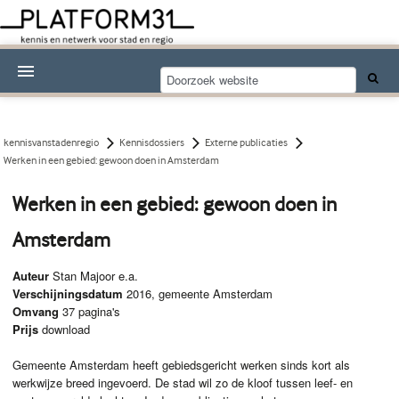
Nieuwsthema's
Kennisdossiers
kennisvanstadenregio
Kennisdossiers
Externe publicaties
Werken in een gebied: gewoon doen in Amsterdam
Over Platform31
Werken in een gebied: gewoon doen in
Abonneren
Amsterdam
Contact
Auteur
Stan Majoor e.a.
Verschijningsdatum
2016, gemeente Amsterdam
Omvang
37 pagina's
Prijs
download
Gemeente Amsterdam heeft gebiedsgericht werken sinds kort als
werkwijze breed ingevoerd. De stad wil zo de kloof tussen leef- en