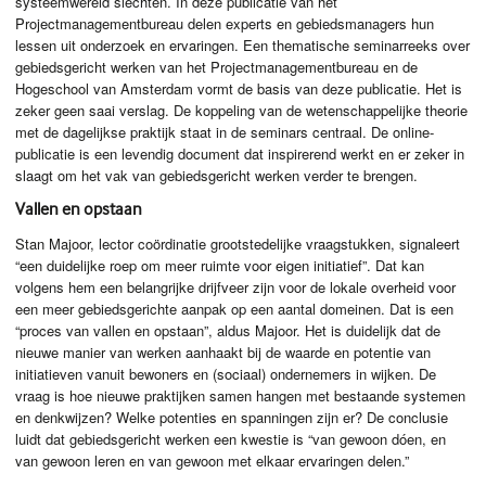
systeemwereld slechten. In deze publicatie van het
Projectmanagementbureau delen experts en gebiedsmanagers hun
lessen uit onderzoek en ervaringen. Een thematische seminarreeks over
gebiedsgericht werken van het Projectmanagementbureau en de
Hogeschool van Amsterdam vormt de basis van deze publicatie. Het is
zeker geen saai verslag. De koppeling van de wetenschappelijke theorie
met de dagelijkse praktijk staat in de seminars centraal. De online-
publicatie is een levendig document dat inspirerend werkt en er zeker in
slaagt om het vak van gebiedsgericht werken verder te brengen.
Vallen en opstaan
Stan Majoor, lector coördinatie grootstedelijke vraagstukken, signaleert
“een duidelijke roep om meer ruimte voor eigen initiatief”. Dat kan
volgens hem een belangrijke drijfveer zijn voor de lokale overheid voor
een meer gebiedsgerichte aanpak op een aantal domeinen. Dat is een
“proces van vallen en opstaan”, aldus Majoor. Het is duidelijk dat de
nieuwe manier van werken aanhaakt bij de waarde en potentie van
initiatieven vanuit bewoners en (sociaal) ondernemers in wijken. De
vraag is hoe nieuwe praktijken samen hangen met bestaande systemen
en denkwijzen? Welke potenties en spanningen zijn er? De conclusie
luidt dat gebiedsgericht werken een kwestie is “van gewoon dóen, en
van gewoon leren en van gewoon met elkaar ervaringen delen.”