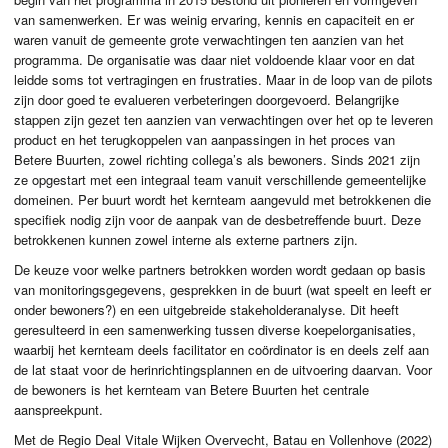
van samenwerken. Er was weinig ervaring, kennis en capaciteit en er
waren vanuit de gemeente grote verwachtingen ten aanzien van het
programma. De organisatie was daar niet voldoende klaar voor en dat
leidde soms tot vertragingen en frustraties. Maar in de loop van de pilots
zijn door goed te evalueren verbeteringen doorgevoerd. Belangrijke
stappen zijn gezet ten aanzien van verwachtingen over het op te leveren
product en het terugkoppelen van aanpassingen in het proces van
Betere Buurten, zowel richting collega’s als bewoners. Sinds 2021 zijn
ze opgestart met een integraal team vanuit verschillende gemeentelijke
domeinen. Per buurt wordt het kernteam aangevuld met betrokkenen die
specifiek nodig zijn voor de aanpak van de desbetreffende buurt. Deze
betrokkenen kunnen zowel interne als externe partners zijn.
De keuze voor welke partners betrokken worden wordt gedaan op basis
van monitoringsgegevens, gesprekken in de buurt (wat speelt en leeft er
onder bewoners?) en een uitgebreide stakeholderanalyse. Dit heeft
geresulteerd in een samenwerking tussen diverse koepelorganisaties,
waarbij het kernteam deels facilitator en coördinator is en deels zelf aan
de lat staat voor de herinrichtingsplannen en de uitvoering daarvan. Voor
de bewoners is het kernteam van Betere Buurten het centrale
aanspreekpunt.
Met de Regio Deal Vitale Wijken Overvecht, Batau en Vollenhove (2022)