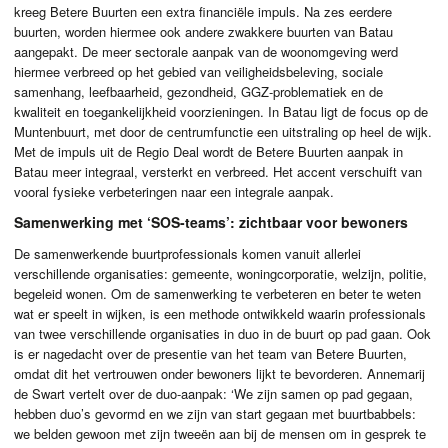
kreeg Betere Buurten een extra financiële impuls. Na zes eerdere
buurten, worden hiermee ook andere zwakkere buurten van Batau
aangepakt. De meer sectorale aanpak van de woonomgeving werd
hiermee verbreed op het gebied van veiligheidsbeleving, sociale
samenhang, leefbaarheid, gezondheid,
GGZ
-problematiek en de
kwaliteit en toegankelijkheid voorzieningen. In Batau ligt de focus op de
Muntenbuurt, met door de centrumfunctie een uitstraling op heel de wijk.
Met de impuls uit de Regio Deal wordt de Betere Buurten aanpak in
Batau meer integraal, versterkt en verbreed. Het accent verschuift van
vooral fysieke verbeteringen naar een integrale aanpak.
Samenwerking met ‘SOS-teams’: zichtbaar voor bewoners
De samenwerkende buurtprofessionals komen vanuit allerlei
verschillende organisaties: gemeente, woningcorporatie, welzijn, politie,
begeleid wonen. Om de samenwerking te verbeteren en beter te weten
wat er speelt in wijken, is een methode ontwikkeld waarin professionals
van twee verschillende organisaties in duo in de buurt op pad gaan. Ook
is er nagedacht over de presentie van het team van Betere Buurten,
omdat dit het vertrouwen onder bewoners lijkt te bevorderen. Annemarij
de Swart vertelt over de duo-aanpak: ‘We zijn samen op pad gegaan,
hebben duo’s gevormd en we zijn van start gegaan met buurtbabbels:
we belden gewoon met zijn tweeën aan bij de mensen om in gesprek te