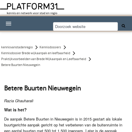
Nieuwsthema's
Kennisdossiers
kennisvanstadenregio
Kennisdossiers
Kennisdossier Brede wijkaanpak en leefbaarheid
Over Platform31
Praktijkvoorbeelden van Brede Wijkaanpak en Leefbaarheid
Betere Buurten Nieuwegein
Abonneren
Contact
Betere Buurten Nieuwegein
Razia Ghauharali
Wat is het?
De aanpak Betere Buurten in Nieuwegein is in 2015 gestart als lokale
buurtgerichte aanpak gericht op het verbeteren van de buitenruimte in
een aantal buurten met 500 tot 1.500 inwoners. Later is de aanpak