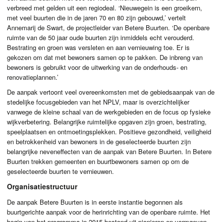
verbreed met gelden uit een regiodeal. ‘Nieuwegein is een groeikern,
met veel buurten die in de jaren 70 en 80 zijn gebouwd,’ vertelt
Annemarij de Swart, de projectleider van Betere Buurten. ‘De openbare
ruimte van de 50 jaar oude buurten zijn inmiddels echt verouderd.
Bestrating en groen was versleten en aan vernieuwing toe. Er is
gekozen om dat met bewoners samen op te pakken. De inbreng van
bewoners is gebruikt voor de uitwerking van de onderhouds- en
renovatieplannen.’
De aanpak vertoont veel overeenkomsten met de gebiedsaanpak van de
stedelijke focusgebieden van het
NPLV
, maar is overzichtelijker
vanwege de kleine schaal van de werkgebieden en de focus op fysieke
wijkverbetering. Belangrijke ruimtelijke opgaven zijn groen, bestrating,
speelplaatsen en ontmoetingsplekken. Positieve gezondheid, veiligheid
en betrokkenheid van bewoners in de geselecteerde buurten zijn
belangrijke neveneffecten van de aanpak van Betere Buurten. In Betere
Buurten trekken gemeenten en buurtbewoners samen op om de
geselecteerde buurten te vernieuwen.
Organisatiestructuur
De aanpak Betere Buurten is in eerste instantie begonnen als
buurtgerichte aanpak voor de herinrichting van de openbare ruimte. Het
begin van het programma in 2015 bestond uit pionieren en vormgeven