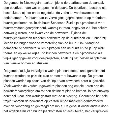
De gemeente Nieuwegein maakte tijdens de startfase van de aanpak
een buurtkaart van wat er speelt in de buurt. De buurtkaart bestond uit
beschikbare cijfers en de opgetekende verhalen van bewoners en
ondernemers. De buurtkaart is vervolgens gepresenteerd op meerdere
buurtbijeenkomsten. In de buurt Schansen Zuid zijn bijvoorbeeld vier
buurtterrassen georganiseerd, waarbij in totaal ongeveer 200 bezoekers
aanwezig waren, een kwart van de bewoners. Tijdens de
buurtbijeenkomsten reageren bewoners op de buurtkaart en kunnen zij
ideeën inbrengen voor de verbetering van de buurt. Ook vraagt de
gemeente of bewoners willen bijdragen aan de buurt en zo ja, op welk
thema en op welke wijze. Zo kunnen bewoners zich bijvoorbeeld als
vrijwilliger opgeven voor deelprojecten, zoals bij het helpen aanplanten
van nieuwe bomen en struiken.
De gemeente kijkt vervolgens welke plannen ideeën snel gerealiseerd
kunnen worden en pakt dit plan samen met bewoners op. De grotere
plannen worden op basis van de input van bewoners beter uitgewerkt.
Vaak worden de verder uitgewerkte plannen nog enkele keren aan de
bewoners voorgelegd om tot een definitief plan te komen. Is het ontwerp
eenmaal klaar, dan wordt gestart met de uitvoering. Gedurende het hele
traject worden de bewoners op verschillende manieren geïnformeerd
over de voortgang en gevraagd om input. Dit gebeurt onder andere door
het organiseren van buurtbijeenkomsten en activiteiten, het verspreiden