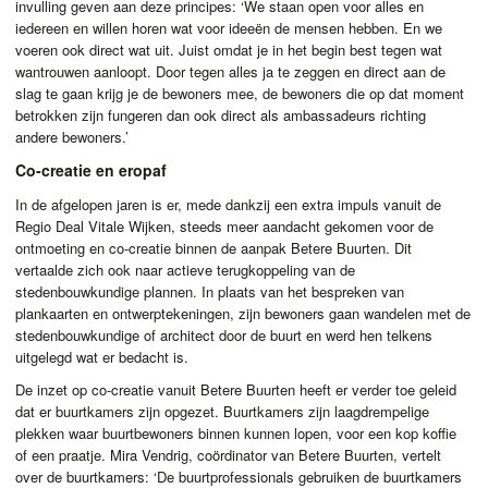
invulling geven aan deze principes: ‘We staan open voor alles en
iedereen en willen horen wat voor ideeën de mensen hebben. En we
voeren ook direct wat uit. Juist omdat je in het begin best tegen wat
wantrouwen aanloopt. Door tegen alles ja te zeggen en direct aan de
slag te gaan krijg je de bewoners mee, de bewoners die op dat moment
betrokken zijn fungeren dan ook direct als ambassadeurs richting
andere bewoners.’
Co-creatie en eropaf
In de afgelopen jaren is er, mede dankzij een extra impuls vanuit de
Regio Deal Vitale Wijken, steeds meer aandacht gekomen voor de
ontmoeting en co-creatie binnen de aanpak Betere Buurten. Dit
vertaalde zich ook naar actieve terugkoppeling van de
stedenbouwkundige plannen. In plaats van het bespreken van
plankaarten en ontwerptekeningen, zijn bewoners gaan wandelen met de
stedenbouwkundige of architect door de buurt en werd hen telkens
uitgelegd wat er bedacht is.
De inzet op co-creatie vanuit Betere Buurten heeft er verder toe geleid
dat er buurtkamers zijn opgezet. Buurtkamers zijn laagdrempelige
plekken waar buurtbewoners binnen kunnen lopen, voor een kop koffie
of een praatje. Mira Vendrig, coördinator van Betere Buurten, vertelt
over de buurtkamers: ‘De buurtprofessionals gebruiken de buurtkamers