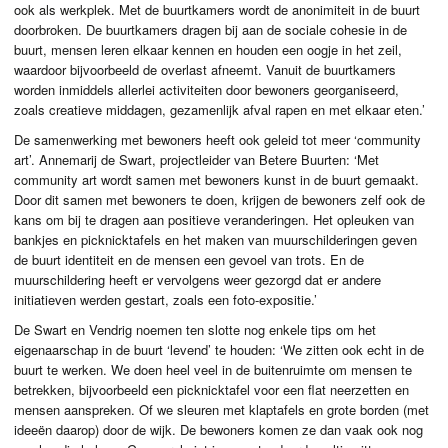
ook als werkplek. Met de buurtkamers wordt de anonimiteit in de buurt
doorbroken. De buurtkamers dragen bij aan de sociale cohesie in de
buurt, mensen leren elkaar kennen en houden een oogje in het zeil,
waardoor bijvoorbeeld de overlast afneemt. Vanuit de buurtkamers
worden inmiddels allerlei activiteiten door bewoners georganiseerd,
zoals creatieve middagen, gezamenlijk afval rapen en met elkaar eten.’
De samenwerking met bewoners heeft ook geleid tot meer ‘community
art’. Annemarij de Swart, projectleider van Betere Buurten: ‘Met
community art wordt samen met bewoners kunst in de buurt gemaakt.
Door dit samen met bewoners te doen, krijgen de bewoners zelf ook de
kans om bij te dragen aan positieve veranderingen. Het opleuken van
bankjes en picknicktafels en het maken van muurschilderingen geven
de buurt identiteit en de mensen een gevoel van trots. En de
muurschildering heeft er vervolgens weer gezorgd dat er andere
initiatieven werden gestart, zoals een foto-expositie.’
De Swart en Vendrig noemen ten slotte nog enkele tips om het
eigenaarschap in de buurt ‘levend’ te houden: ‘We zitten ook echt in de
buurt te werken. We doen heel veel in de buitenruimte om mensen te
betrekken, bijvoorbeeld een picknicktafel voor een flat neerzetten en
mensen aanspreken. Of we sleuren met klaptafels en grote borden (met
ideeën daarop) door de wijk. De bewoners komen ze dan vaak ook nog