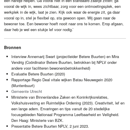
een handje helpen. Ga vooral niet in een standaard zaaltje zitten: ga
vooral de wijk in, wees zichtbaar, zorg voor een ontmoetingsplek, een
werkplek in de wijk, laat je zien. Kijk ook waar de energie zit, ga daar
vooral op in, stel je flexibel op, sta gewoon open. Wij gaan naar de
bewoner toe. Een bewoner hoeft nooit naar ons te komen. Erop afgaan,
daar heb je wel een stukje lef voor nodig.’
Bronnen
Interview Annemarij Swart (projectleider Betere Buurten) en Mira
Vendrig (Coördinator Betere Buurten, betrokken bij
NPLV
onder
andere voor faciliteren bewonersbetrokkenheid)
Evaluatie Betere Buurten (2020)
Rapportage Regio Deal vitale wijken Batau Nieuwegein 2020
(Muntenbuurt)
Gemeente Utrecht
Ministerie van Binnenlandse Zaken en Koninkrijksrelaties,
Volkshuisvesting en Ruimtelijke Ordening (2023). Creativiteit, lef en
een lange adem. Ervaringen en tips vanuit de 20 stedelijke
focusgebieden Nationaal Programma Leefbaarheid en Veiligheid.
Den Haag: Ministerie van
BZK
.
Presentatie Betere Buurten
NPLV
, 2 juni 2023.