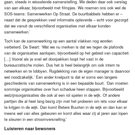
gaan, steeds in wisselende samenstelling. We deden daar ook verslag
van aan elkaar, bijvoorbeeld met filmpjes. We noemen ons ook wel de
SOS
-teams: Samenwerken Op Straat. De buurtbabbels hebben er –
naast dat de gesprekken veel informatie opleverde – echt voor gezorgd
dat we vanuit de verschillend organisaties met elkaar konden
samenwerken.’
Toch kan de samenwerking op een aantal vlakken nog worden
verbeterd. De Swart: ‘Wat we nu merken is dat we tegen de plafonds
van de organisaties aanlopen, bijvoorbeeld op het gebied van capaciteit.
[…] Vooral als je snel wil doorpakken loopt het vast in de
bureaucratische molen. Dus het is heel belangrijk om ook intern te
netwerken en te lobbyen. Rugdekking van de eigen manager is daarvoor
wel noodzakelijk.’ Een ander knelpunt is dat er soms een langere
geschiedenis van samenwerking is in een bepaalde buurt. ‘Dan moeten
sommige organisaties over hun schaduw heen stappen. Bijvoorbeeld
welzijnsorganisaties die ook al een rol spelen in de wijk. Of andere
partijen die al heel lang bezig zijn met het proberen om iets voor elkaar
te krijgen in de wijk. Dan komt Betere Buurten in de wijk en dan kan er
ineens wel van alles gebeuren en komt alles waar zij al jaren aan lopen
te sleuren in een stroomversnelling.’
Luisteren naar bewoners