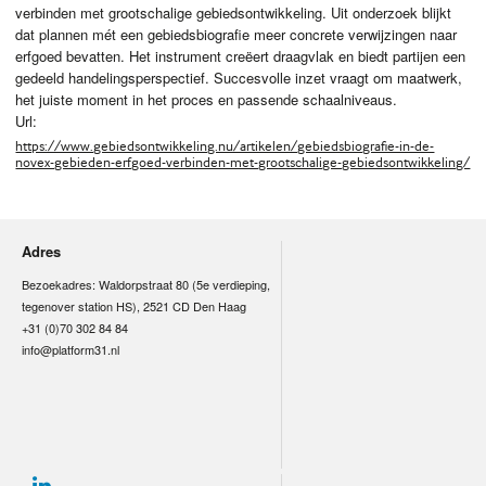
verbinden met grootschalige gebiedsontwikkeling. Uit onderzoek blijkt
dat plannen mét een gebiedsbiografie meer concrete verwijzingen naar
erfgoed bevatten. Het instrument creëert draagvlak en biedt partijen een
gedeeld handelingsperspectief. Succesvolle inzet vraagt om maatwerk,
het juiste moment in het proces en passende schaalniveaus.
Url:
https://www.gebiedsontwikkeling.nu/artikelen/gebiedsbiografie-in-de-
novex-gebieden-erfgoed-verbinden-met-grootschalige-gebiedsontwikkeling/
Adres
Bezoekadres: Waldorpstraat 80 (5e verdieping,
tegenover station HS), 2521 CD Den Haag
+31 (0)70 302 84 84
info@platform31.nl