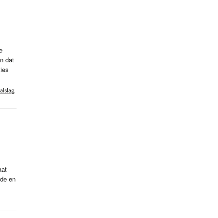
e
en dat
ties
alslag
aat
nde en