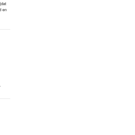
(dat
d en
.