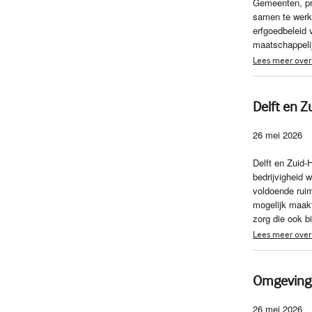
Gemeenten, pro
samen te werke
erfgoedbeleid 
maatschappeli
Lees meer over
Delft en Z
26 mei 2026
Delft en Zuid‑
bedrijvigheid 
voldoende ruim
mogelijk maakt
zorg die ook b
Lees meer over 
Omgevingsv
26 mei 2026