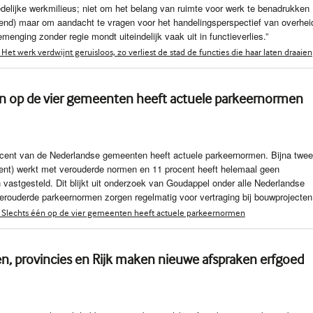
delijke werkmilieus; niet om het belang van ruimte voor werk te benadrukken 
kend) maar om aandacht te vragen voor het handelingsperspectief van overhei
menging zonder regie mondt uiteindelijk vaak uit in functieverlies.”
et werk verdwijnt geruisloos, zo verliest de stad de functies die haar laten draaien
én op de vier gemeenten heeft actuele parkeernormen
ocent van de Nederlandse gemeenten heeft actuele parkeernormen. Bijna twee
ent) werkt met verouderde normen en 11 procent heeft helemaal geen
vastgesteld. Dit blijkt uit onderzoek van Goudappel onder alle Nederlandse
rouderde parkeernormen zorgen regelmatig voor vertraging bij bouwprojecten
 Slechts één op de vier gemeenten heeft actuele parkeernormen
, provincies en Rijk maken nieuwe afspraken erfgoed