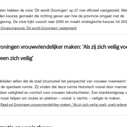
aten hebben de visie ‘Dit wordt Groningen’ op 27 mei officieel vastgesteld. Met
en keuzes gemaakt die richting geven aan hoe de provincie omgaat met de
geving. De visie kijkt vooruit naar 2050 en maakt strategische keuzes tot 203
Omgevingsvisie ‘Dit wordt Groningen’ vastgesteld
oningen vrouwvriendelijker maken: ‘Als zij zich veilig voe
een zich veilig’
sleden willen dat de stad structureel het perspectief van vrouwen meeneemt b
de openbare ruimte. Zij vinden dat deze ruimte historisch vooral door mannen
rdoor veiligheid en comfort voor vrouwen tekortschieten. Een klankbordgroep 
moet helpen om routes en plekken – vooral ’s nachts – veiliger te maken.
Raad wil Groningen vrouwvriendelijker maken: ‘Als zij zich veilig voelt, voelt ieder