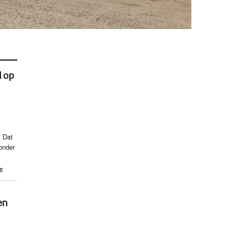
d op
. Dat
onder
te
en