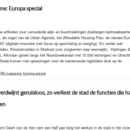
ne: Europa special
 artikelen over verouderde wijk- en buurtindelingen (bedreigen betrouwbaarhe
), de oogst van de Urban Agenda, het Affordable Housing Plan, de nieuwe Eu
C (digitale innovatie met focus op opschaling en borging). En verder ook
elden: Kloostervelden in Sterksel (van zorgterrein naar woonwijk), Harlingen (
, Alkmaar (groeit langs het Noordzeekanaal met 15.000 woningen) en Utrecht
Breda komen met oplossingen voor de toenemende logistieke druk op de
 RO magazine: Europa special
erdwijnt geruisloos, zo verliest de stad de functies die h
ien
ent Geert van de Ven nam een half jaar lang het werken in de stad in het vizier