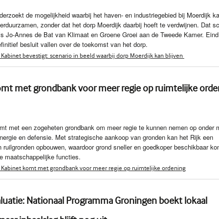
derzoekt de mogelijkheid waarbij het haven- en industriegebied bij Moerdijk k
verduurzamen, zonder dat het dorp Moerdijk daarbij hoeft te verdwijnen. Dat sch
ris Jo-Annes de Bat van Klimaat en Groene Groei aan de Tweede Kamer. Eind 
finitief besluit vallen over de toekomst van het dorp.
Kabinet bevestigt: scenario in beeld waarbij dorp Moerdijk kan blijven
omt met grondbank voor meer regie op ruimtelijke orde
omt met een zogeheten grondbank om meer regie te kunnen nemen op onder 
ergie en defensie. Met strategische aankoop van gronden kan het Rijk een
an ruilgronden opbouwen, waardoor grond sneller en goedkoper beschikbaar ko
ke maatschappelijke functies.
 Kabinet komt met grondbank voor meer regie op ruimtelijke ordening
luatie: Nationaal Programma Groningen boekt lokaal