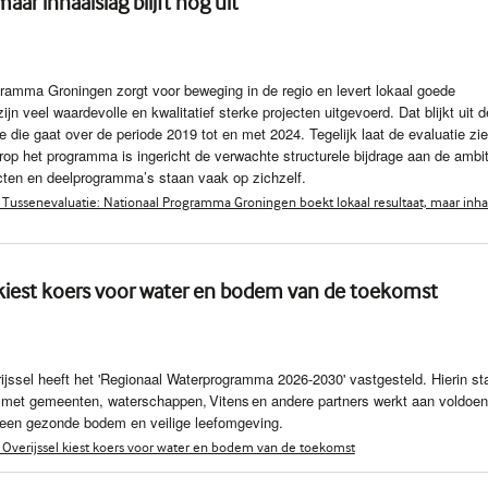
maar inhaalslag blijft nog uit
ramma Groningen zorgt voor beweging in de regio en levert lokaal goede
zijn veel waardevolle en kwalitatief sterke projecten uitgevoerd. Dat blijkt uit d
e die gaat over de periode 2019 tot en met 2024. Tegelijk laat de evaluatie zi
op het programma is ingericht de verwachte structurele bijdrage aan de ambi
cten en deelprogramma’s staan vaak op zichzelf.
Tussenevaluatie: Nationaal Programma Groningen boekt lokaal resultaat, maar inha
 kiest koers voor water en bodem van de toekomst
ijssel heeft het 'Regionaal Waterprogramma 2026-2030' vastgesteld. Hierin st
met gemeenten, waterschappen, Vitens en andere partners werkt aan voldoe
 een gezonde bodem en veilige leefomgeving.
Overijssel kiest koers voor water en bodem van de toekomst