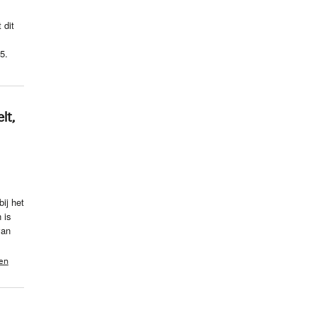
 dit
5.
lt,
ij het
 is
van
een