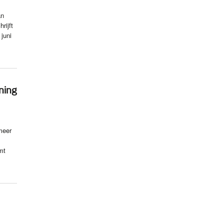
an
rijft
juni
ning
meer
mt