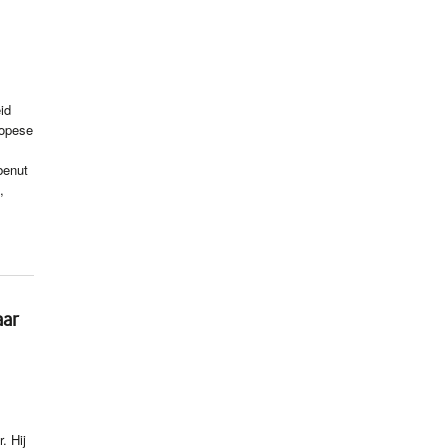
id
ropese
benut
,
aar
. Hij