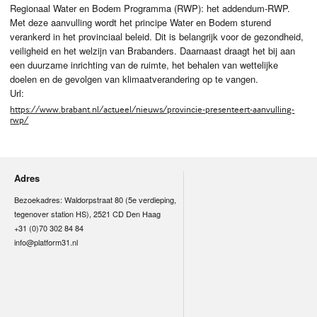
Regionaal Water en Bodem Programma (RWP): het addendum-RWP.
Met deze aanvulling wordt het principe Water en Bodem sturend
verankerd in het provinciaal beleid. Dit is belangrijk voor de gezondheid,
veiligheid en het welzijn van Brabanders. Daarnaast draagt het bij aan
een duurzame inrichting van de ruimte, het behalen van wettelijke
doelen en de gevolgen van klimaatverandering op te vangen.
Url:
https://www.brabant.nl/actueel/nieuws/provincie-presenteert-aanvulling-
rwp/
Adres
Bezoekadres: Waldorpstraat 80 (5e verdieping,
tegenover station HS), 2521 CD Den Haag
+31 (0)70 302 84 84
info@platform31.nl