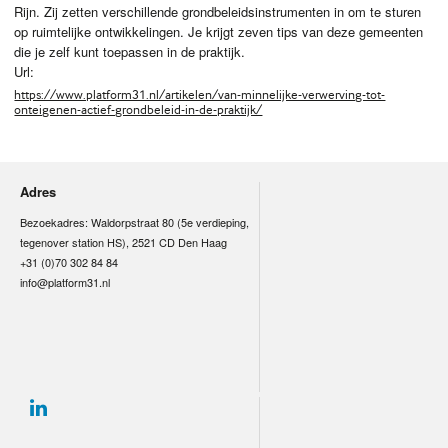
Rijn. Zij zetten verschillende grondbeleidsinstrumenten in om te sturen
op ruimtelijke ontwikkelingen. Je krijgt zeven tips van deze gemeenten
die je zelf kunt toepassen in de praktijk.
Url:
https://www.platform31.nl/artikelen/van-minnelijke-verwerving-tot-
onteigenen-actief-grondbeleid-in-de-praktijk/
Adres
Bezoekadres: Waldorpstraat 80 (5e verdieping,
tegenover station HS), 2521 CD Den Haag
+31 (0)70 302 84 84
info@platform31.nl