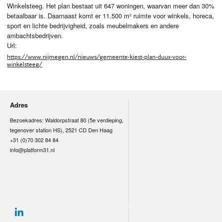
Winkelsteeg. Het plan bestaat uit 647 woningen, waarvan meer dan 30%
betaalbaar is. Daarnaast komt er 11.500 m² ruimte voor winkels, horeca,
sport en lichte bedrijvigheid, zoals meubelmakers en andere
ambachtsbedrijven.
Url:
https://www.nijmegen.nl/nieuws/gemeente-kiest-plan-duux-voor-
winkelsteeg/
Adres
Bezoekadres: Waldorpstraat 80 (5e verdieping,
tegenover station HS), 2521 CD Den Haag
+31 (0)70 302 84 84
info@platform31.nl