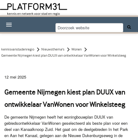
Nieuwsthema's
Kennisdossiers
kennisvanstadenregio
Nieuwsthema's
Wonen
Gemeente Nijmegen kiest plan DUUX van ontwikkelaar VanWonen voor Winkelsteeg
Over Platform31
Abonneren
12 mei 2025
Contact
Gemeente Nijmegen kiest plan DUUX van
ontwikkelaar VanWonen voor Winkelsteeg
De gemeente Nijmegen heeft het woningbouwplan DUUX van
gebiedsontwikkelaar VanWonen geselecteerd als beste plan voor een
deel van Kanaalknoop Zuid. Het gaat om de deelgebieden In het Park
en Aan het Kanaal, gelegen aan de Nieuwe Dukenburgseweg in de