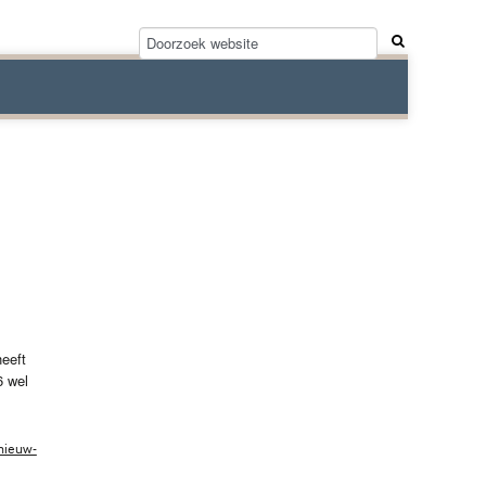
eeft
6 wel
nieuw-