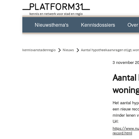
Nieuwsthema's
Kennisdossiers
Over
kennisvanstadenregio
Nieuws
Aantal hypotheekaanvragen stijgt, wo
3 november 2
Aantal
woning
Het aantal hy
een nieuw reco
minder lenen 
Url:
https://www.nu
record.html