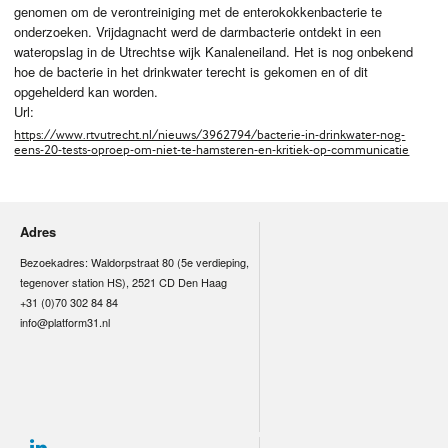
genomen om de verontreiniging met de enterokokkenbacterie te
onderzoeken. Vrijdagnacht werd de darmbacterie ontdekt in een
wateropslag in de Utrechtse wijk Kanaleneiland. Het is nog onbekend
hoe de bacterie in het drinkwater terecht is gekomen en of dit
opgehelderd kan worden.
Url:
https://www.rtvutrecht.nl/nieuws/3962794/bacterie-in-drinkwater-nog-
eens-20-tests-oproep-om-niet-te-hamsteren-en-kritiek-op-communicatie
Adres
Bezoekadres: Waldorpstraat 80 (5e verdieping,
tegenover station HS), 2521 CD Den Haag
+31 (0)70 302 84 84
info@platform31.nl