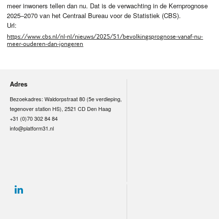
meer inwoners tellen dan nu. Dat is de verwachting in de Kernprognose
2025–2070 van het Centraal Bureau voor de Statistiek (CBS).
Url:
https://www.cbs.nl/nl-nl/nieuws/2025/51/bevolkingsprognose-vanaf-nu-
meer-ouderen-dan-jongeren
Adres
Bezoekadres: Waldorpstraat 80 (5e verdieping,
tegenover station HS), 2521 CD Den Haag
+31 (0)70 302 84 84
info@platform31.nl