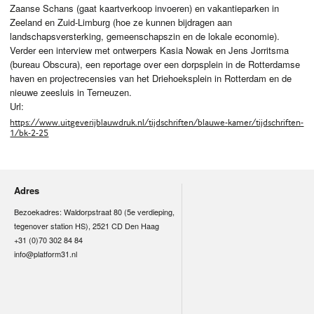
Zaanse Schans (gaat kaartverkoop invoeren) en vakantieparken in
Zeeland en Zuid-Limburg (hoe ze kunnen bijdragen aan
landschapsversterking, gemeenschapszin en de lokale economie).
Verder een interview met ontwerpers Kasia Nowak en Jens Jorritsma
(bureau Obscura), een reportage over een dorpsplein in de Rotterdamse
haven en projectrecensies van het Driehoeksplein in Rotterdam en de
nieuwe zeesluis in Terneuzen.
Url:
https://www.uitgeverijblauwdruk.nl/tijdschriften/blauwe-kamer/tijdschriften-
1/bk-2-25
Adres
Bezoekadres: Waldorpstraat 80 (5e verdieping,
tegenover station HS), 2521 CD Den Haag
+31 (0)70 302 84 84
info@platform31.nl