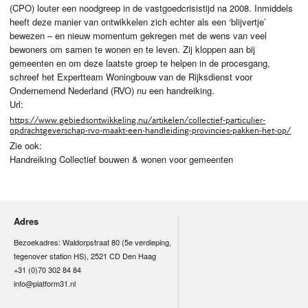
(CPO) louter een noodgreep in de vastgoedcrisistijd na 2008. Inmiddels
heeft deze manier van ontwikkelen zich echter als een ‘blijvertje’
bewezen – en nieuw momentum gekregen met de wens van veel
bewoners om samen te wonen en te leven. Zij kloppen aan bij
gemeenten en om deze laatste groep te helpen in de procesgang,
schreef het Expertteam Woningbouw van de Rijksdienst voor
Ondernemend Nederland (RVO) nu een handreiking.
Url:
https://www.gebiedsontwikkeling.nu/artikelen/collectief-particulier-
opdrachtgeverschap-rvo-maakt-een-handleiding-provincies-pakken-het-op/
Zie ook:
Handreiking Collectief bouwen & wonen voor gemeenten
Adres
Bezoekadres: Waldorpstraat 80 (5e verdieping,
tegenover station HS), 2521 CD Den Haag
+31 (0)70 302 84 84
info@platform31.nl