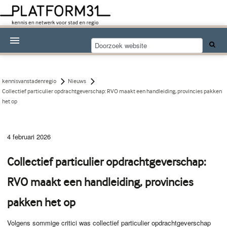
Nieuwsthema's
Kennisdossiers
kennisvanstadenregio
Nieuws
Collectief particulier opdrachtgeverschap: RVO maakt een handleiding, provincies pakken
Over Platform31
het op
Abonneren
4 februari 2026
Contact
Collectief particulier opdrachtgeverschap:
RVO maakt een handleiding, provincies
pakken het op
Volgens sommige critici was collectief particulier opdrachtgeverschap