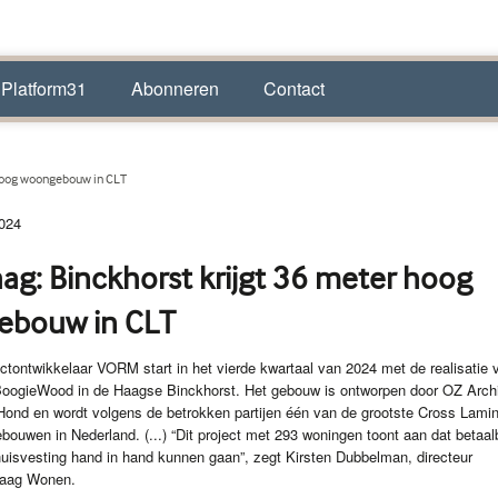
 Platform31
Abonneren
Contact
 hoog woongebouw in CLT
024
ag: Binckhorst krijgt 36 meter hoog
ebouw in CLT
tontwikkelaar VORM start in het vierde kwartaal van 2024 met de realisatie 
ogieWood in de Haagse Binckhorst. Het gebouw is ontworpen door OZ Archi
ond en wordt volgens de betrokken partijen één van de grootste Cross Lami
ouwen in Nederland. (...) “Dit project met 293 woningen toont aan dat betaal
isvesting hand in hand kunnen gaan”, zegt Kirsten Dubbelman, directeur
Haag Wonen.