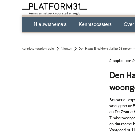
Nieuwsthema's
Kennisdossiers
Over
kennisvanstadenregio
Nieuws
Den Haag: Binckhorst krijgt 36 meter
2 september 2
Den Ha
woong
Bouwend projec
woongebouw Bo
en De Zwarte H
Timber-woongeb
en duurzame hu
Vastgoed bij 