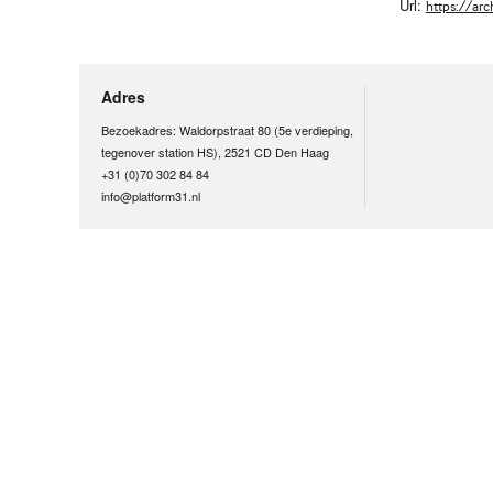
Url:
https://ar
Adres
Bezoekadres: Waldorpstraat 80 (5e verdieping,
tegenover station HS), 2521 CD Den Haag
+31 (0)70 302 84 84
info@platform31.nl