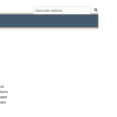
van
tects
nated
bare