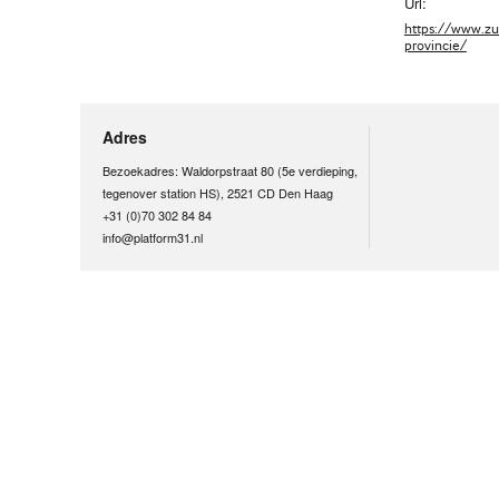
Url:
https://www.zu
provincie/
Adres
Bezoekadres: Waldorpstraat 80 (5e verdieping,
tegenover station HS), 2521 CD Den Haag
+31 (0)70 302 84 84
info@platform31.nl