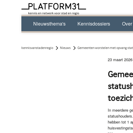
Nieuwsthema's
Kennisdossiers
Over
kennisvanstadenregio
Nieuws
Gemeenten worstelen met opvang statu
23 maart 2026
Gemeen
status
toezic
In meerdere ge
statushouders.
hebben tot 1 a
huisvestingsta