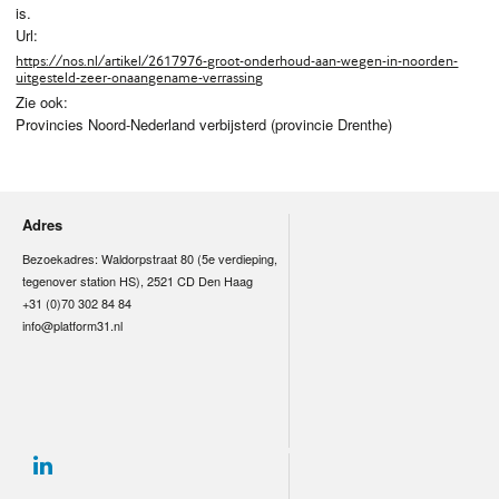
is.
Url:
https://nos.nl/artikel/2617976-groot-onderhoud-aan-wegen-in-noorden-
uitgesteld-zeer-onaangename-verrassing
Zie ook:
Provincies Noord-Nederland verbijsterd (provincie Drenthe)
Adres
Bezoekadres: Waldorpstraat 80 (5e verdieping,
tegenover station HS), 2521 CD Den Haag
+31 (0)70 302 84 84
info@platform31.nl