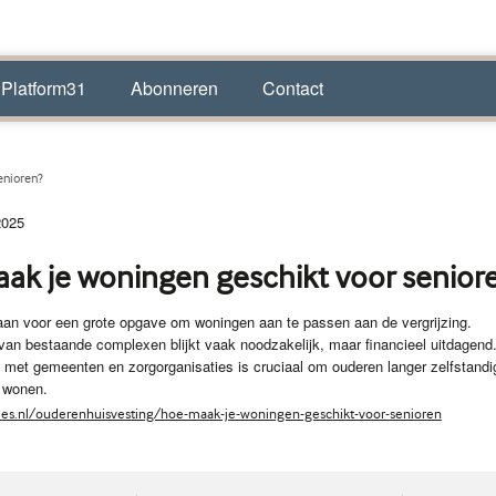
 Platform31
Abonneren
Contact
enioren?
2025
ak je woningen geschikt voor senior
aan voor een grote opgave om woningen aan te passen aan de vergrijzing.
van bestaande complexen blijkt vaak noodzakelijk, maar financieel uitdagend
met gemeenten en zorgorganisaties is cruciaal om ouderen langer zelfstandi
n wonen.
des.nl/ouderenhuisvesting/hoe-maak-je-woningen-geschikt-voor-senioren