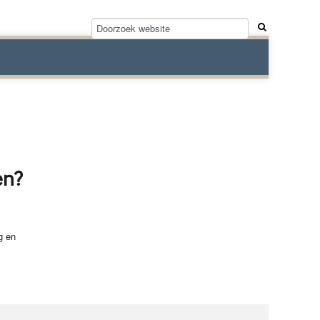
en?
.
g en