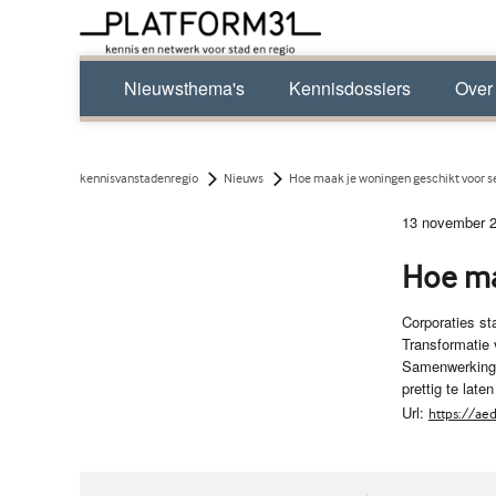
Nieuwsthema's
Kennisdossiers
Over
kennisvanstadenregio
Nieuws
Hoe maak je woningen geschikt voor s
13 november 
Hoe ma
Corporaties st
Transformatie 
Samenwerking 
prettig te late
Url:
https://ae