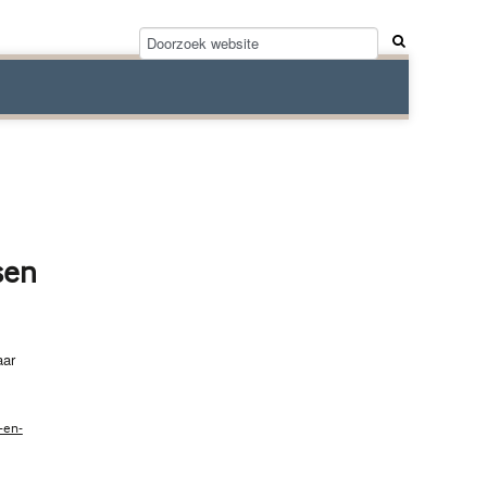
sen
aar
-en-