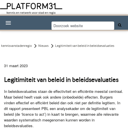
Nieuwsthema's
Kennisdossiers
kennisvanstadenregio
Nieuws
Legitimiteit van beleid in beleidsevaluaties
Over Platform31
31 maart 2023
Abonneren
Legitimiteit van beleid in beleidsevaluaties
Contact
In beleidsevaluaties staan de effectiviteit en efficiëntie meestal centraal.
Maar beleid heeft vaak ook andere (onbedoelde) effecten. Burgers
vinden effectief en efficiënt beleid dan ook niet per definitie legitiem. In
dit rapport presenteert PBL een analysekader om de legitimiteit van
beleid (de ‘licence to act’) in kaart te brengen, waarmee alle relevante
waarden systematisch meegenomen kunnen worden in
beleidsevaluaties.