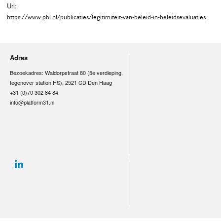
Url:
https://www.pbl.nl/publicaties/legitimiteit-van-beleid-in-beleidsevaluaties
Adres
Bezoekadres: Waldorpstraat 80 (5e verdieping,
tegenover station HS), 2521 CD Den Haag
+31 (0)70 302 84 84
info@platform31.nl