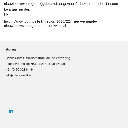
nieuwbouwwoningen bijgebouwd, ongeveer 9 duizend minder dan een
kwartaal eerder.
Url:
https://www.cbs.nl/nl-nl/nieuws/2026/22/meer-vergunde-
nieuwbouwwoningen-in-eerste-kwartaal
Adres
Bezoekadres: Waldorpstraat 80 (5e verdieping,
tegenover station HS), 2521 CD Den Haag
+31 (0)70 302 84 84
info@platform31.nl