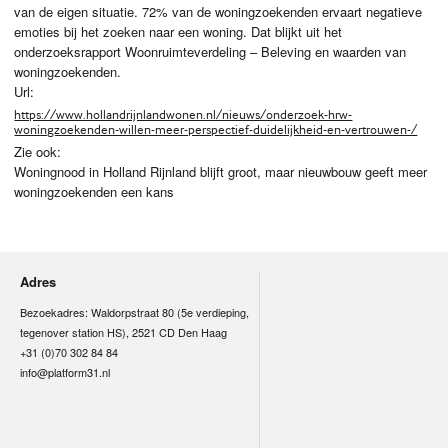
van de eigen situatie. 72% van de woningzoekenden ervaart negatieve
emoties bij het zoeken naar een woning. Dat blijkt uit het
onderzoeksrapport Woonruimteverdeling – Beleving en waarden van
woningzoekenden.
Url:
https://www.hollandrijnlandwonen.nl/nieuws/onderzoek-hrw-
woningzoekenden-willen-meer-perspectief-duidelijkheid-en-vertrouwen-/
Zie ook:
Woningnood in Holland Rijnland blijft groot, maar nieuwbouw geeft meer
woningzoekenden een kans
Adres
Bezoekadres: Waldorpstraat 80 (5e verdieping,
tegenover station HS), 2521 CD Den Haag
+31 (0)70 302 84 84
info@platform31.nl