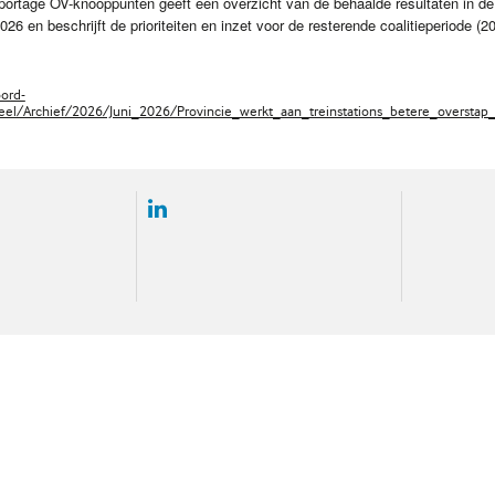
ortage OV-knooppunten geeft een overzicht van de behaalde resultaten in de
26 en beschrijft de prioriteiten en inzet voor de resterende coalitieperiode (2
ord-
ueel/Archief/2026/Juni_2026/Provincie_werkt_aan_treinstations_betere_overst