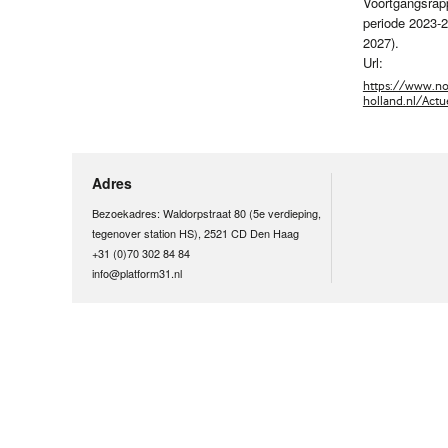
Voortgangsrapp
periode 2023-20
2027).
Url:
https://www.no
holland.nl/Act
Adres
Bezoekadres: Waldorpstraat 80 (5e verdieping,
tegenover station HS), 2521 CD Den Haag
+31 (0)70 302 84 84
info@platform31.nl