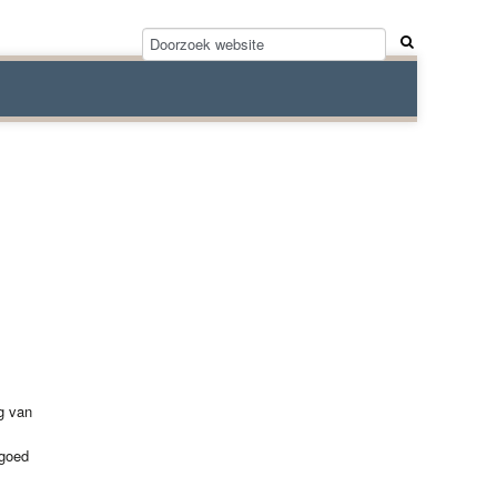
g van
 goed