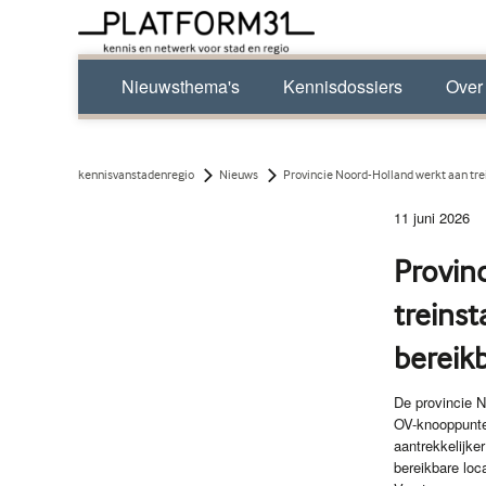
Nieuwsthema's
Kennisdossiers
Over
kennisvanstadenregio
Nieuws
Provincie Noord-Holland werkt aan tre
11 juni 2026
Provin
treinst
bereik
De provincie 
OV-knooppunten
aantrekkelijke
bereikbare loc