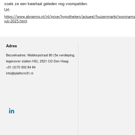
zoals ze een kwartaal geleden nog voorspelden.
Url:
https://www.abnamro.nl/nl/prive/hypotheken/actueel/huizenmarkt/woningma
juli-2025.html
Adres
Bezoekadres: Waldorpstraat 80 (5e verdieping,
tegenover station HS), 2521 CD Den Haag
+31 (0)70 302 84 84
info@platform31.nl