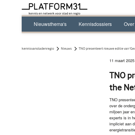
Nieuwsthema's
Kennisdossiers
Over
kennisvanstadenregio
Nieuws
TNO presenteert nieuwe editie van 'Geo
11 maart 2025
TNO pr
the Ne
TNO presenteer
over de onderg
miljoen jaar 
experts is in 
impliciet aan 
energietransit