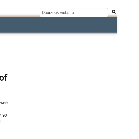
of
dwerk
n 90
t