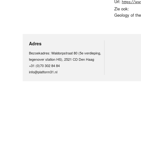
Url:
https://ww
Zie ook:
Geology of the
Adres
Bezoekadres: Waldorpstraat 80 (5e verdieping,
tegenover station HS), 2521 CD Den Haag
+31 (0)70 302 84 84
info@platform31.nl