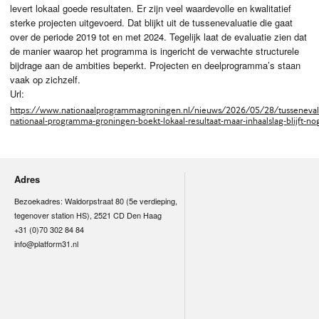
levert lokaal goede resultaten. Er zijn veel waardevolle en kwalitatief
sterke projecten uitgevoerd. Dat blijkt uit de tussenevaluatie die gaat
over de periode 2019 tot en met 2024. Tegelijk laat de evaluatie zien dat
de manier waarop het programma is ingericht de verwachte structurele
bijdrage aan de ambities beperkt. Projecten en deelprogramma’s staan
vaak op zichzelf.
Url:
https://www.nationaalprogrammagroningen.nl/nieuws/2026/05/28/tusseneval
nationaal-programma-groningen-boekt-lokaal-resultaat-maar-inhaalslag-blijft-no
Adres
Bezoekadres: Waldorpstraat 80 (5e verdieping,
tegenover station HS), 2521 CD Den Haag
+31 (0)70 302 84 84
info@platform31.nl