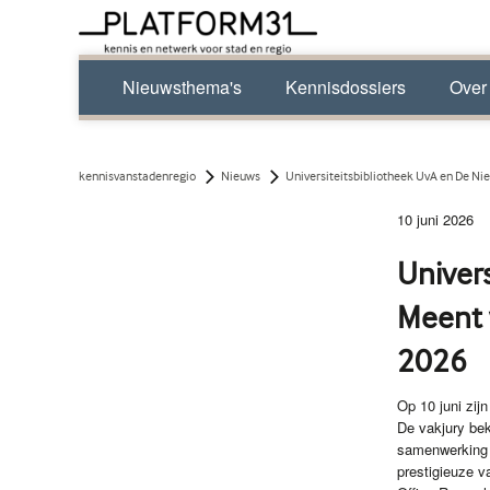
Nieuwsthema's
Kennisdossiers
Over
kennisvanstadenregio
Nieuws
Universiteitsbibliotheek UvA en De N
10 juni 2026
Univer
Meent 
2026
Op 10 juni zi
De vakjury bek
samenwerking 
prestigieuze v