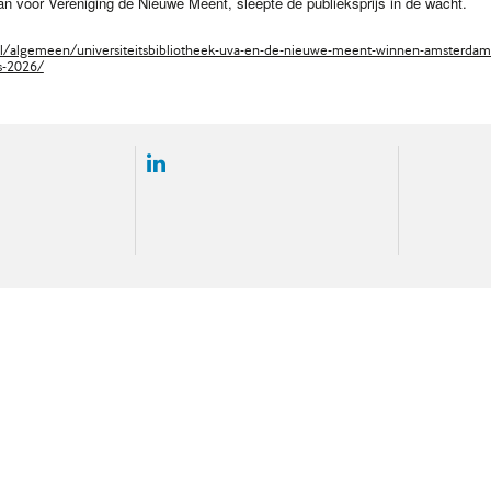
n voor Vereniging de Nieuwe Meent, sleepte de publieksprijs in de wacht.
nl/algemeen/universiteitsbibliotheek-uva-en-de-nieuwe-meent-winnen-amsterdam
js-2026/