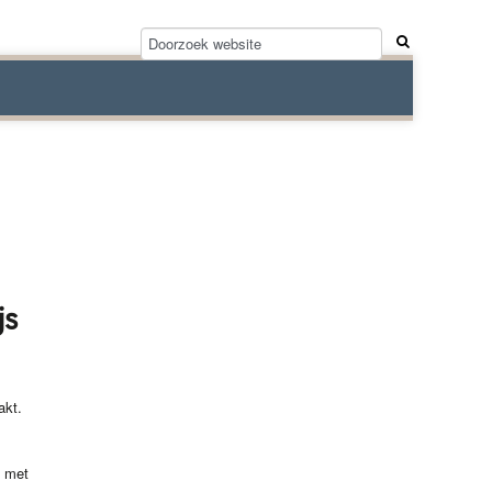
js
akt.
g met