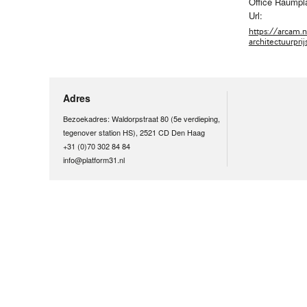
Office Raumpla
Url:
https://arcam.
architectuurpri
Adres
Bezoekadres: Waldorpstraat 80 (5e verdieping,
tegenover station HS), 2521 CD Den Haag
+31 (0)70 302 84 84
info@platform31.nl