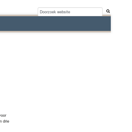
voor
n drie