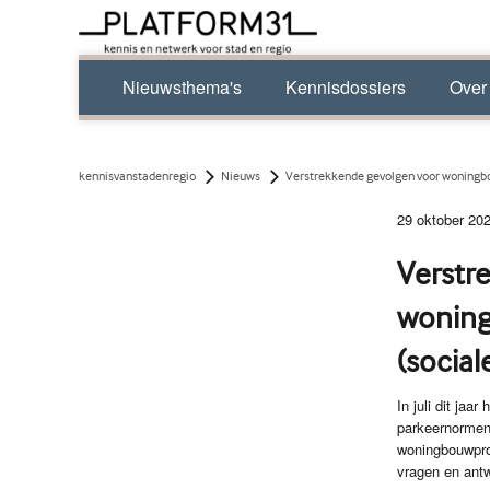
Nieuwsthema's
Kennisdossiers
Over
kennisvanstadenregio
Nieuws
Verstrekkende gevolgen voor woningbo
29 oktober 20
Verstr
woning
(social
In juli dit ja
parkeernormen
woningbouwproj
vragen en ant