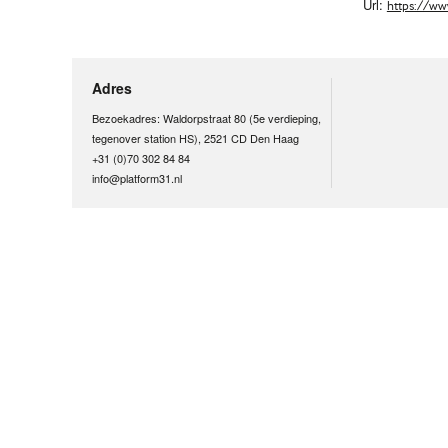
Url:
https://ww
Adres
Bezoekadres: Waldorpstraat 80 (5e verdieping,
tegenover station HS), 2521 CD Den Haag
+31 (0)70 302 84 84
info@platform31.nl