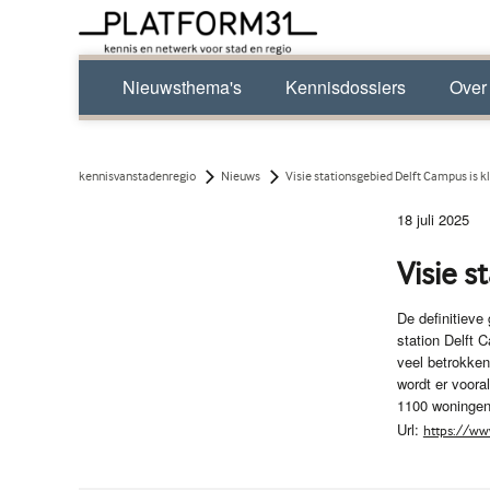
Nieuwsthema's
Kennisdossiers
Over
kennisvanstadenregio
Nieuws
Visie stationsgebied Delft Campus is k
18 juli 2025
Visie s
De definitieve
station Delft
veel betrokken
wordt er voora
1100 woningen
Url:
https://www