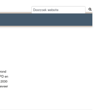
 rond
BPD en
t 2030
geveer