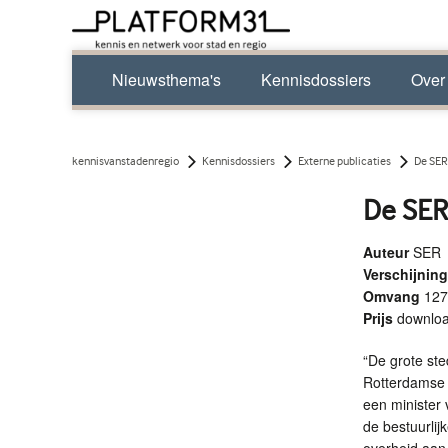
Nieuwsthema's
Kennisdossiers
Over
kennisvanstadenregio
Kennisdossiers
Externe publicaties
De SER
De SER
Auteur
SER
Verschijni
Omvang
127
Prijs
downlo
“De grote st
Rotterdamse 
een minister 
de bestuurlij