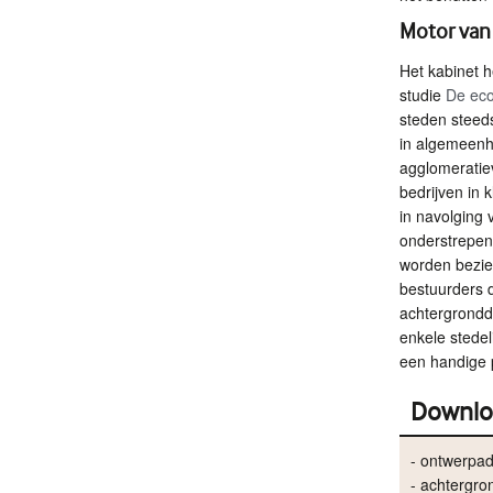
Motor van
Het kabinet 
studie
De eco
steden steed
in algemeenh
agglomeratiev
bedrijven in 
in navolging 
onderstrepen
worden bezie
bestuurders d
achtergrondd
enkele stedel
een handige p
Downlo
- ontwerpa
- achtergr