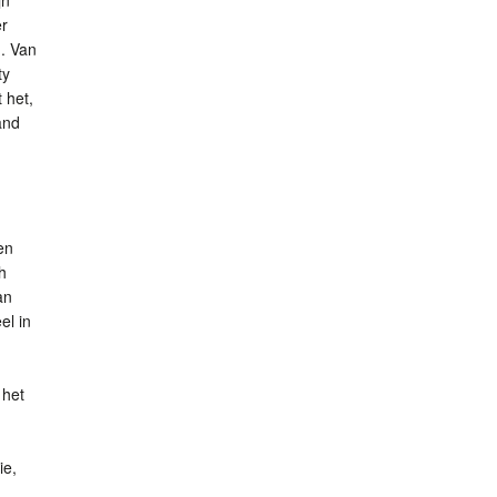
jn
er
. Van
ty
 het,
and
en
h
an
el in
 het
ie,