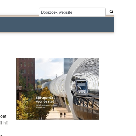
moet
 hij