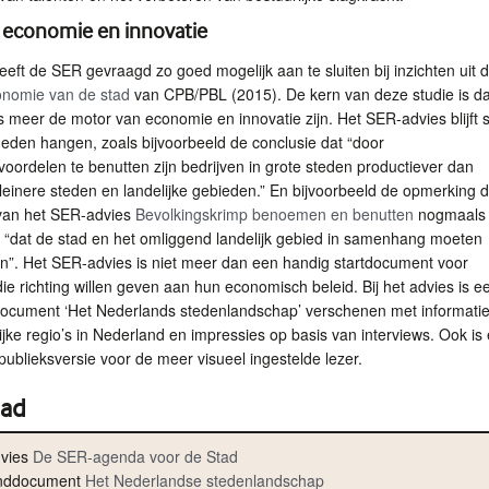
 economie en innovatie
heeft de
SER
gevraagd zo goed mogelijk aan te sluiten bij inzichten uit 
nomie van de stad
van
CPB
/
PBL
(2015). De kern van deze studie is da
s meer de motor van economie en innovatie zijn. Het
SER
-advies blijft
eden hangen, zoals bijvoorbeeld de conclusie dat “door
oordelen te benutten zijn bedrijven in grote steden productiever dan
kleinere steden en landelijke gebieden.” En bijvoorbeeld de opmerking da
van het
SER
-advies
Bevolkingskrimp benoemen en benutten
nogmaals 
 “dat de stad en het omliggend landelijk gebied in samenhang moeten
n”. Het
SER
-advies is niet meer dan een handig startdocument voor
ie richting willen geven aan hun economisch beleid. Bij het advies is e
ocument ‘Het Nederlands stedenlandschap’ verschenen met informatie
ijke regio’s in Nederland en impressies op basis van interviews. Ook is 
ublieksversie voor de meer visueel ingestelde lezer.
ad
dvies
De
SER
-agenda voor de Stad
onddocument
Het Nederlandse stedenlandschap