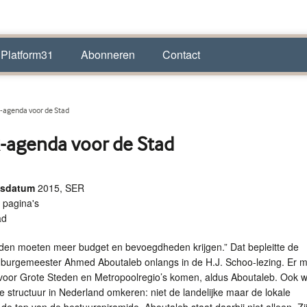
 Platform31
Abonneren
Contact
-agenda voor de Stad
-agenda voor de Stad
ngsdatum
2015, SER
 pagina's
ad
eden moeten meer budget en bevoegdheden krijgen.” Dat bepleitte de
burgemeester Ahmed Aboutaleb onlangs in de H.J. Schoo-lezing. Er 
voor Grote Steden en Metropoolregio’s komen, aldus Aboutaleb. Ook wil
ke structuur in Nederland omkeren: niet de landelijke maar de lokale