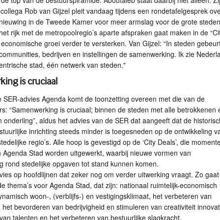
de top van de bestuurspiramide. Aboutaleb staat daarbij niet alleen. Zi
ollega Rob van Gijzel pleit vandaag tijdens een rondetafelgesprek ov
ernieuwing in de Tweede Kamer voor meer armslag voor de grote steden
t het rijk met de metropoolregio’s aparte afspraken gaat maken in de “Ci
economische groei verder te versterken. Van Gijzel: “In steden gebeurt
communities, bedrijven en instellingen de samenwerking. Ik zie Nederl
entrische stad, één netwerk van steden."
ng is cruciaal
te
SER
-advies Agenda komt de toonzetting overeen met die van de
s: “Samenwerking is cruciaal; binnen de steden met alle betrokkenen 
 onderling”, aldus het advies van de
SER
dat aangeeft dat de historisc
uurlijke inrichting steeds minder is toegesneden op de ontwikkeling v
edelijke regio’s. Alle hoop is gevestigd op de ‘City Deals’, die momente
n Agenda Stad worden uitgewerkt, waarbij nieuwe vormen van
 rond stedelijke opgaven tot stand kunnen komen.
vies op hoofdlijnen dat zeker nog om verder uitwerking vraagt. Zo gaat
de thema’s voor Agenda Stad, dat zijn: nationaal ruimtelijk-economisch
ynamisch woon-, (verblijfs-) en vestigingsklimaat, het verbeteren van
 het bevorderen van bedrijvigheid en stimuleren van creativiteit innovat
van talenten en het verbeteren van bestuurlijke slagkracht.