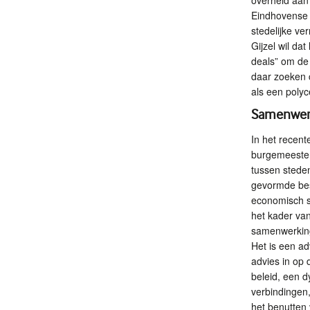
overheid aan 
Eindhovense c
stedelijke v
Gijzel wil da
deals” om de 
daar zoeken 
als een polyc
Samenwerki
In het recen
burgemeester
tussen steden
gevormde best
economisch st
het kader va
samenwerking
Het is een ad
advies in op 
beleid, een d
verbindingen,
het benutten 