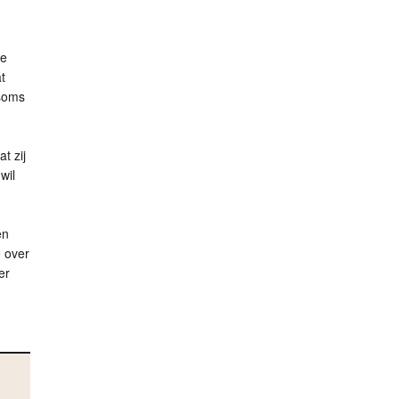
de
t
 soms
t zij
wil
en
 over
er