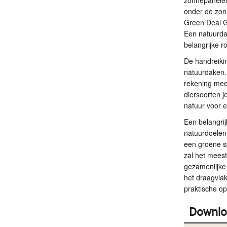
zonnepanelen 
onder de zon
Green Deal G
Een natuurda
belangrijke r
De handreiki
natuurdaken.
rekening mee
diersoorten 
natuur voor e
Een belangrij
natuurdoelen 
een groene sp
zal het meest
gezamenlijke 
het draagvlak
praktische o
Downlo