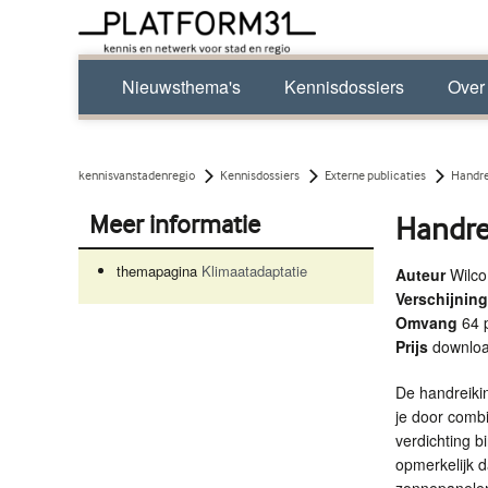
Nieuwsthema's
Kennisdossiers
Over
kennisvanstadenregio
Kennisdossiers
Externe publicaties
Handre
Meer informatie
Handre
themapagina
Klimaatadaptatie
Auteur
Wilc
Verschijni
Omvang
64 
Prijs
downlo
De handreiki
je door combi
verdichting b
opmerkelijk d