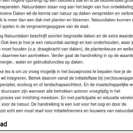
een hogere opbrengt op een biodivers dak en is de biodiversiteit grot
nepanelen. Natuurdaken staan nog aan het begin van hun ontwikkelin
roene Daken wil de kennis van natuur op daken verspreiden en verbr
k is meer dan een dak met planten en bloemen. Natuurdaken kunnen
ol spelen in de vergroeningsopgave van de stad.
ng Natuurdaken beschrijft soorten begroeide daken en de extra waard
 Ook lees je hoe je een natuurdak aanlegt en kan onderhouden, waar j
 moet houden (o.a. draagkracht van daken), de plantenkeuze en welk
je daarmee kan aantrekken. Verder gaat de handreiking in op de waard
nergie-, water en gebruiksfuncties op daken.
ke les is om zo vroeg mogelijk in het bouwproces te bepalen hoe je de
wil integreren. Betrek daarom vanaf de initiatieffase bij (ver)bouwopg
ecialist, ecoloog en of landschapsarchitect. En de maatschappelijke w
 duurzaam zijn wanneer alle betrokken actoren vroegtijdig in het
proces van inrichting meedoen. En met participatie en educatie verster
 voor de natuur. De handreiking is een lust voor het oog en door de
pzet echt een
must read
voor initiatiefnemers en bouwers van natuurda
ad