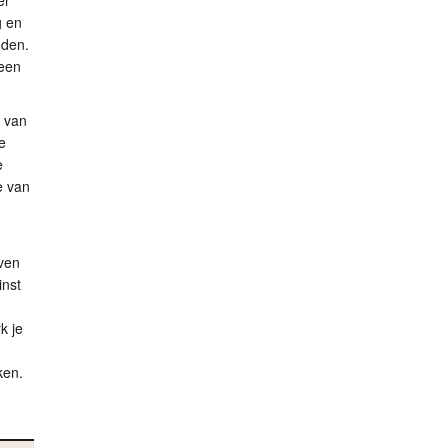
er
g en
eden.
 een
e van
e
e
e van
aven
inst
k je
ken.