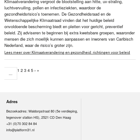
Klimaatverandering vergroot de blootstelling aan hitte, uv‑straling,
luchtvervuiling, pollen en infectieziekten, waardoor de
gezondheidsrisico’s toenemen. De Gezondheidsraad en de
Wetenschappelijke Klimaatraad vinden dat het huidige beleid
onvoldoende bescherming biedt en pleiten voor gericht, preventief
beleid. Zij adviseren te beginnen bij extra kwetsbare groepen, waaronder
mensen die zich moeilijk kunnen aanpassen en inwoners van Caribisch
Nederland, waar de risico’s groter zijn.
Lees meer over Klimaatverandering en gezondheid: richtingen voor beleid
1
2
3
4
5
›
»
...
Adres
Bezoekadres: Waldorpstraat 80 (5e verdieping,
tegenover station HS), 2521 CD Den Haag
+31 (0)70 302 84 84
info@platform31.nl