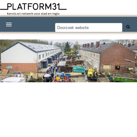
Nieuwsthema's
Kennisdossiers
Over Platform31
Abonneren
Contact