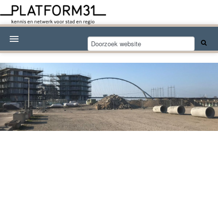
Nieuwsthema's
Kennisdossiers
Over Platform31
Abonneren
Contact