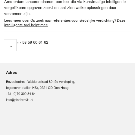
Amsterdam lanceren daarom een tool die via kunstmatige intelligentie
vergelijkbare opgaven zoekt en laat zien welke oplossingen daar
verzonnen zijn.
Lees meer over Op zoek naar referenties voor stedelijke verdichting? Deze
intelligente tool helpt mee
«
‹
58
59
60
61
62
...
Adres
Bezoekadres: Waldorpstraat 80 (5e verdieping,
tegenover station HS), 2521 CD Den Haag
+31 (0)70 302 84 84
info@platform31.nl