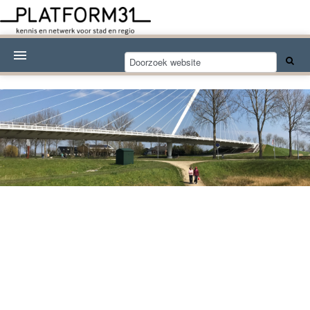
Nieuwsthema's
Kennisdossiers
Over Platform31
Abonneren
Contact