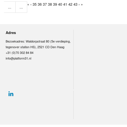
«
‹
35
36
37
38
39
40
41
42
43
›
»
...
...
Adres
Bezoekadres: Waldorpstraat 80 (5e verdieping,
tegenover station HS), 2521 CD Den Haag
+31 (0)70 302 84 84
info@platform31.nl