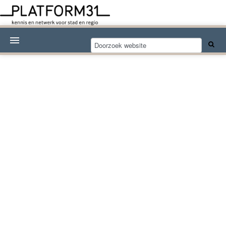
Nieuwsthema's
Kennisdossiers
Over Platform31
Abonneren
Contact