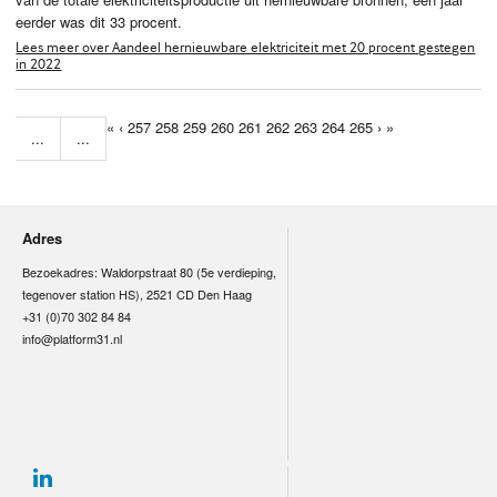
eerder was dit 33 procent.
Lees meer over Aandeel hernieuwbare elektriciteit met 20 procent gestegen
in 2022
«
‹
257
258
259
260
261
262
263
264
265
›
»
...
...
Adres
Bezoekadres: Waldorpstraat 80 (5e verdieping,
tegenover station HS), 2521 CD Den Haag
+31 (0)70 302 84 84
info@platform31.nl