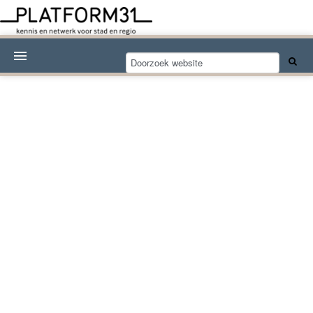
Nieuwsthema's
Kennisdossiers
Over Platform31
Abonneren
Contact