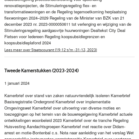
renovatieprojecten, de Stimuleringsregeling flex- en
transformatiewoningen en de Regeling tegemoetkoming herplaatsing
flexwoningen 2024–2029 Regeling van de Minister van BZK van 21
december 2023 nr. 2023-0000050611 tot verlenging en wijziging van de
Stimuleringsregeling aardgasvrije huurwoningen Dealtekst City Deal
Fietsen voor Iedereen Regeling koopsubsidiegrenzen en
koopsubsidieplafond 2024
Lees meer over Staatscourant (19-12 t/m -31-12, 2023)
Tweede Kamerstukken (2023-2024)
1 januari 2024
Kamerbrief over stand van zaken natuurvriendelijk isoleren Kamerbrief
Basisregistratie Ondergrond Kamerbrief over implementatie
Omgevingswet Kamerbrief over uitvoering van diverse moties en
toezeggingen op het terrein van de bouwregelgeving Kamerbrief actuele
ontwikkelingen woonbeleid 2023 Kamerbrief over 4e tranche Regeling
Huisvesting Aandachtsgroepen Kamerbrief met reactie over Didam-
arrest en motie-Bontenbal c.s. Nota naar aanleiding van het verslag Wet
gemeentelijke instrumenten warmtetransitie Kamerbrief over voortgang