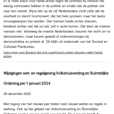
Er is meer steun voor harde acties tegen de overheid bij mensen die
weinig vertrouwen hebben in de politiek en vinden dat de politiek niet
naar hen luistert. Bijna één op de vijf Nederlanders vindt zelfs dat de
overheid zo slecht functioneert, dat het hele systeem maar het beste
omvergeworpen kan worden. Dat mensen harde acties steunen,
betekent echter niet dat ze ook zelf in actie komen. Dat doen de meeste
mensen niet. Verreweg de meeste Nederlanders steunen het recht om te
demonstreren, maar keuren geweld of ordeverstoringen bij
demonstraties en protest af. Dit blijkt uit onderzoek van het Sociaal en
Cultureel Planbureau.
Lees meer over Burgers die zich ongehoord voelen steunen vaker harde
acties
Wijzigingen wet- en regelgeving Volkshuisvesting en Ruimtelijke
Ordening per 1 januari 2024
28 december 2023
Met ingang van het nieuwe jaar treden veel nieuwe wetten en regels in
werking. Ook op het gebied van Volkshuisvesting en Ruimtelijke
Ordening worden nieuwe regels van kracht. Op 1 januari treedt de