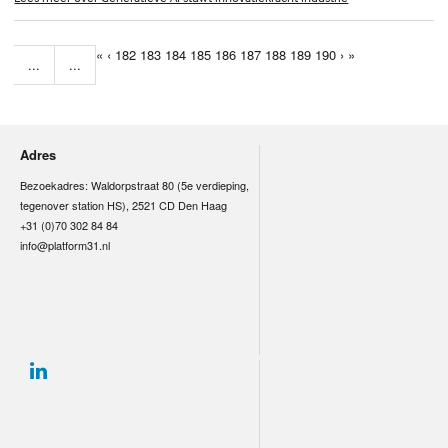
«
‹
182
183
184
185
186
187
188
189
190
›
»
...
...
Adres
Bezoekadres: Waldorpstraat 80 (5e verdieping,
tegenover station HS), 2521 CD Den Haag
+31 (0)70 302 84 84
info@platform31.nl