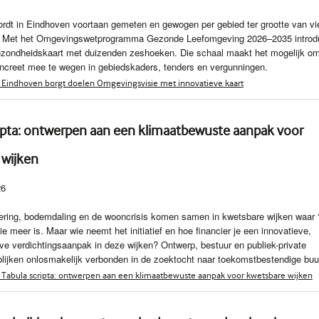
dt in Eindhoven voortaan gemeten en gewogen per gebied ter grootte van vi
. Met het Omgevingswetprogramma Gezonde Leefomgeving 2026–2035 introd
ezondheidskaart met duizenden zeshoeken. Die schaal maakt het mogelijk o
ncreet mee te wegen in gebiedskaders, tenders en vergunningen.
 Eindhoven borgt doelen Omgevingsvisie met innovatieve kaart
ripta: ontwerpen aan een klimaatbewuste aanpak voor
 wijken
26
ering, bodemdaling en de wooncrisis komen samen in kwetsbare wijken waar ‘
e meer is. Maar wie neemt het initiatief en hoe financier je een innovatieve,
ve verdichtingsaanpak in deze wijken? Ontwerp, bestuur en publiek-private
blijken onlosmakelijk verbonden in de zoektocht naar toekomstbestendige buu
 Tabula scripta: ontwerpen aan een klimaatbewuste aanpak voor kwetsbare wijken