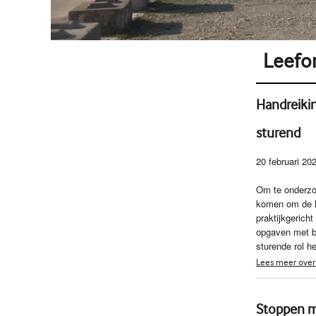
Leefo
Handreiki
sturend
20 februari 20
Om te onderzo
komen om de l
praktijkgerich
opgaven met b
sturende rol 
Lees meer over
Stoppen me