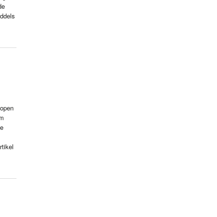
de
iddels
lopen
am
de
tikel