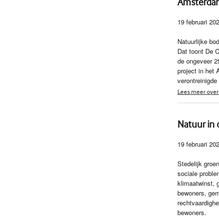
Amsterda
19 februari 20
Natuurlijke bod
Dat toont De 
de ongeveer 25
project in het
verontreinigde
Lees meer over
Natuur in 
19 februari 20
Stedelijk groe
sociale probl
klimaatwinst,
bewoners, geme
rechtvaardighe
bewoners.