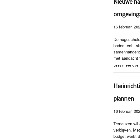
Nieuwe ha
omgeving
16 februari 20
De hogeschole
bodem echt st
samenhangende
met aandacht 
Lees meer over
Herinrich
plannen
16 februari 20
Terneuzen wil 
verblijven. Me
budget werkt d