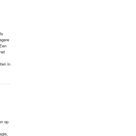
ls
agere
 Een
het
ten in
en op
egie,