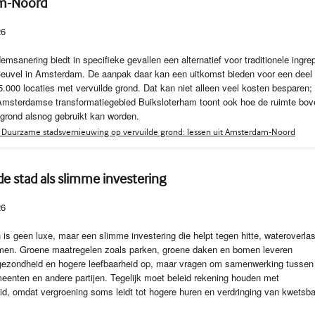
m-Noord
26
emsanering biedt in specifieke gevallen een alternatief voor traditionele ingre
Ceuvel in Amsterdam. De aanpak daar kan een uitkomst bieden voor een deel
.000 locaties met vervuilde grond. Dat kan niet alleen veel kosten besparen;
 Amsterdamse transformatiegebied Buiksloterham toont ook hoe de ruimte bov
 grond alsnog gebruikt kan worden.
 Duurzame stadsvernieuwing op vervuilde grond: lessen uit Amsterdam-Noord
de stad als slimme investering
26
n is geen luxe, maar een slimme investering die helpt tegen hitte, wateroverlas
emen. Groene maatregelen zoals parken, groene daken en bomen leveren
 gezondheid en hogere leefbaarheid op, maar vragen om samenwerking tussen
enten en andere partijen. Tegelijk moet beleid rekening houden met
id, omdat vergroening soms leidt tot hogere huren en verdringing van kwetsba