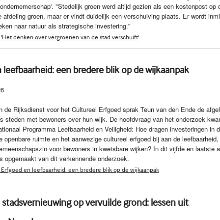
 ondernemerschap'. "Stedelijk groen werd altijd gezien als een kostenpost op 
e afdeling groen, maar er vindt duidelijk een verschuiving plaats. Er wordt inm
ken naar natuur als strategische investering."
'Het denken over vergroenen van de stad verschuift'
 leefbaarheid: een bredere blik op de wijkaanpak
26
n de Rijksdienst voor het Cultureel Erfgoed sprak Teun van den Ende de afge
s steden met bewoners over hun wijk. De hoofdvraag van het onderzoek kw
Nationaal Programma Leefbaarheid en Veiligheid: Hoe dragen investeringen in 
de openbare ruimte en het aanwezige cultureel erfgoed bij aan de leefbaarheid,
gemeenschapszin voor bewoners in kwetsbare wijken? In dit vijfde en laatste ar
ns opgemaakt van dit verkennende onderzoek.
Erfgoed en leefbaarheid: een bredere blik op de wijkaanpak
tadsvernieuwing op vervuilde grond: lessen uit