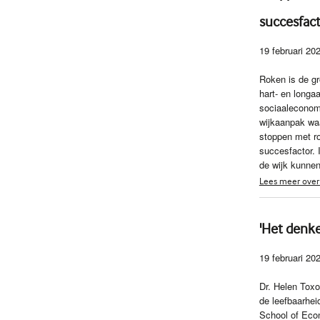
succesfac
19 februari 20
Roken is de gr
hart- en longa
sociaaleconom
wijkaanpak wa
stoppen met ro
succesfactor. I
de wijk kunnen
Lees meer over 
'Het denke
19 februari 20
Dr. Helen Toxo
de leefbaarhei
School of Econ