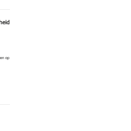
heid
ren op