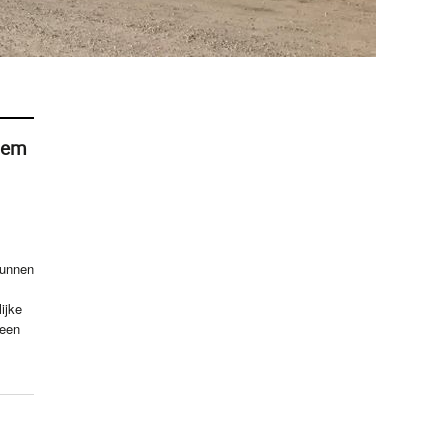
dem
kunnen
ijke
 een