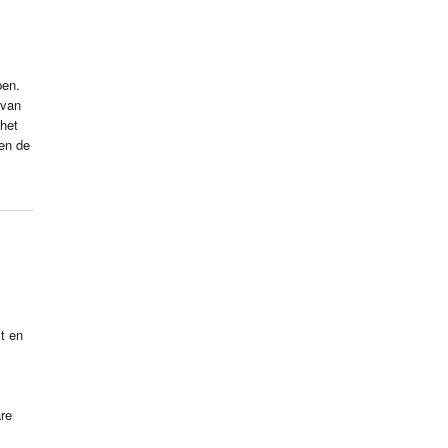
pen.
 van
 het
en de
t en
re