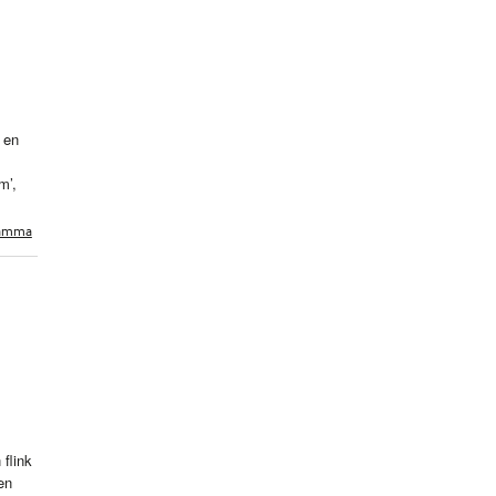
 en
m’,
ramma
 flink
en