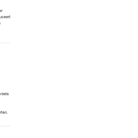
er
uceert
m
niets
rten.