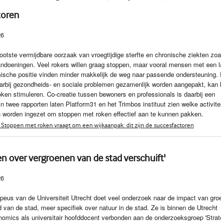
toren
26
ootste vermijdbare oorzaak van vroegtijdige sterfte en chronische ziekten zoa
andoeningen. Veel rokers willen graag stoppen, maar vooral mensen met een l
ische positie vinden minder makkelijk de weg naar passende ondersteuning.
arbij gezondheids- en sociale problemen gezamenlijk worden aangepakt, kan 
ken stimuleren. Co-creatie tussen bewoners en professionals is daarbij een
n twee rapporten laten Platform31 en het Trimbos instituut zien welke activitei
 worden ingezet om stoppen met roken effectief aan te kunnen pakken.
Stoppen met roken vraagt om een wijkaanpak: dit zijn de succesfactoren
n over vergroenen van de stad verschuift'
26
peus van de Universiteit Utrecht doet veel onderzoek naar de impact van gro
d van de stad, meer specifiek over natuur in de stad. Ze is binnen de Utrecht
omics als universitair hoofddocent verbonden aan de onderzoeksgroep 'Strat