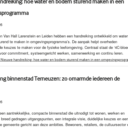
ndreiking: hoe water en bodem sturend maken in een
sprogramma
26
n Van Hall Larenstein en Leiden hebben een handreiking ontwikkeld om water
urend te maken in omgevingsprogramma’s. De aanpak helpt overheden
 keuzes te maken voor de fysieke leefomgeving. Centraal staat de ‘4C‑bloe
voor commitment, systeemgericht werken, samenwerking en continu leren.
 Nieuwe handreiking: hoe water en bodem sturend maken in een omgevingsprog
ting binnenstad Terneuzen: zo omarmde iedereen de
26
een aantrekkelijke, compacte binnenstad die uitnodigt tot wonen, werken en
t breed gedragen uitgangspunten, een integrale visie, duidelijke keuzes en een
e gemeente gericht aan deze ambities. Bewoners, retailers, de cultuursector 