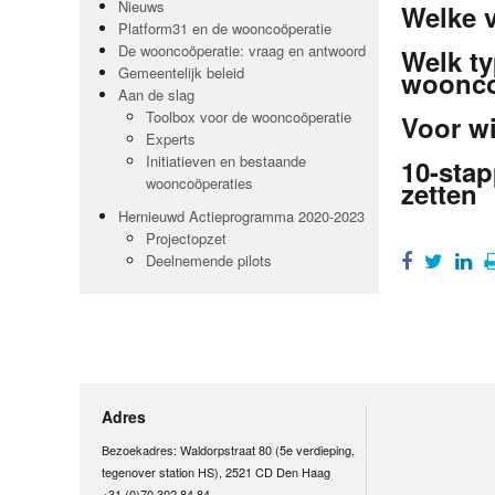
Nieuws
Welke v
Platform31 en de wooncoöperatie
De wooncoöperatie: vraag en antwoord
Welk ty
Gemeentelijk beleid
woonco
Aan de slag
Toolbox voor de wooncoöperatie
Voor wi
Experts
Initiatieven en bestaande
10-sta
wooncoöperaties
zetten
Hernieuwd Actieprogramma 2020-2023
Projectopzet
Deelnemende pilots
Adres
Bezoekadres: Waldorpstraat 80 (5e verdieping,
tegenover station HS), 2521 CD Den Haag
+31 (0)70 302 84 84