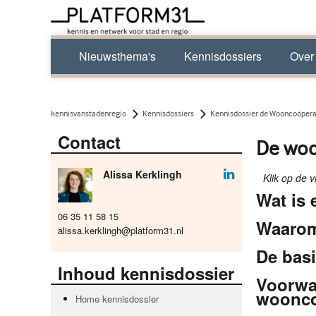
Nieuwsthema's
Kennisdossiers
Over
kennisvanstadenregio
Kennisdossiers
Kennisdossier de Wooncoöpera
Contact
De woo
Alissa Kerklingh
Klik op de 
Wat is
06 35 11 58 15
Waarom
alissa.kerklingh@platform31.nl
De bas
Inhoud kennisdossier
Voorwa
woonco
Home kennisdossier